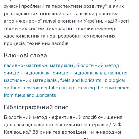
сучасні проблеми та перспективи розвитку", в яких
розглядаються нинішній стан та шляхи розвитку
агроінженерної галузі економіки України, надійності
технічних систем, технологій і техніки інженерії,
удосконалення та нові розробки технологічних
процесів, технічних засобів.
Ключові слова
паливно-мастильні матеріали
,
біологічний метод
,
очищення довкілля
,
очищення довкілля від паливно-
мастильних матеріалів
,
fuels and lubricants
,
biological
method
,
environmental clean-up
,
cleaning the environment
from fuels and lubricants
Бібліографічний опис
Біологічний метод - ефективний спосіб очищення
довкілля від паливно-мастильних матеріалів / М.Ф.
Калівошко// Збірник тез доповідей ІІ міжнародної