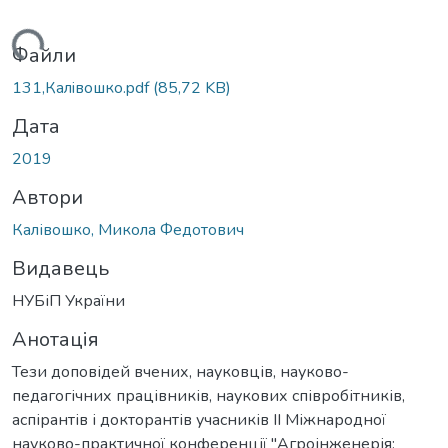
антажиться...
Файли
131,Калiвошко.pdf
(85,72 KB)
Дата
2019
Автори
Калівошко, Микола Федотович
Видавець
НУБіП України
Анотація
Тези доповідей вчених, науковців, науково-
педагогічних працівників, наукових співробітників,
аспірантів і докторантів учасників ІІ Міжнародної
науково-практичної конференції "Агроінженерія: