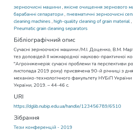
зерноочисні машини
,
якісне очищення зернового м
барабанні сепаратори
,
пневматичні зерноочисні се
cleaning machines
,
high-quality cleaning of grain material
,
Pneumatic grain cleaning separators
Бібліографічний опис
Сучасні зерноочисні машини /М.І. Доценко, В.М. Мар
тез доповідей ІІ міжнародної науково-практичної к
"Агроінженерія: сучасні проблеми та перспективи ро
листопада 2019 року) присвячена 90-й річниці з дн
механіко-технологічного факультету НУБіП України -
України, 2019. – 44-46 с.
URI
https://dglib.nubip.edu.ua/handle/123456789/6510
Зібрання
Тези конференцій - 2019