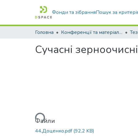
Фонди та зібрання
Пошук за критері
Головна
Конференції та матеріали конференцій
Тез
Сучасні зерноочисн
Вантажиться...
Файли
44,Доценко.pdf
(92,2 KB)