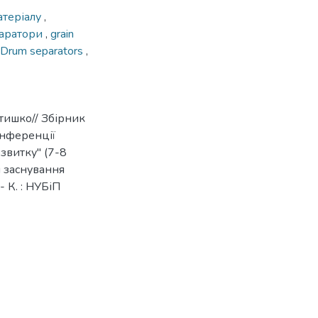
атеріалу
,
паратори
,
grain
Drum separators
,
тишко// Збірник
онференції
звитку" (7-8
я заснування
 К. : НУБіП