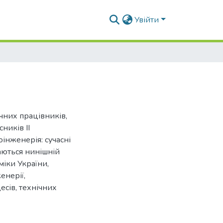
Увійти
чних працівників,
сників ІІ
інженерія: сучасні
аються нинішній
міки України,
енерії,
есів, технічних