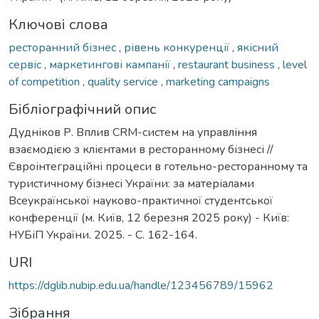
Ключові слова
ресторанний бізнес
,
рівень конкуренції
,
якісний
сервіс
,
маркетингові кампанії
,
restaurant business
,
level
of competition
,
quality service
,
marketing campaigns
Бібліографічний опис
Дудніков Р. Вплив CRM-систем на управління
взаємодією з клієнтами в ресторанному бізнесі //
Євроінтеграційні процеси в готельно-ресторанному та
туристичному бізнесі України: за матеріалами
Всеукраїнської науково-практичної студентської
конференції (м. Київ, 12 березня 2025 року) - Київ:
НУБіП України. 2025. - С. 162-164.
URI
https://dglib.nubip.edu.ua/handle/123456789/15962
Зібрання