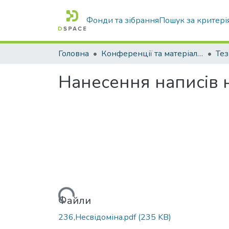
Фонди та зібрання
Пошук за критері
Головна
Конференції та матеріали конференцій
Тез
Нанесення написів н
Вантажиться...
Файли
236,Несвідоміна.pdf
(235 KB)