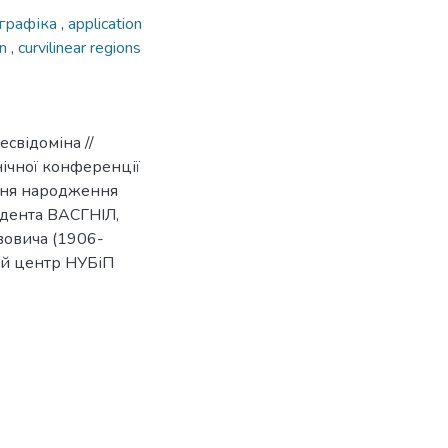
графіка
,
application
en
,
curvilinear regions
есвідоміна //
нічної конференції
 дня народження
ндента ВАСГНІЛ,
овича (1906-
чий центр НУБіП