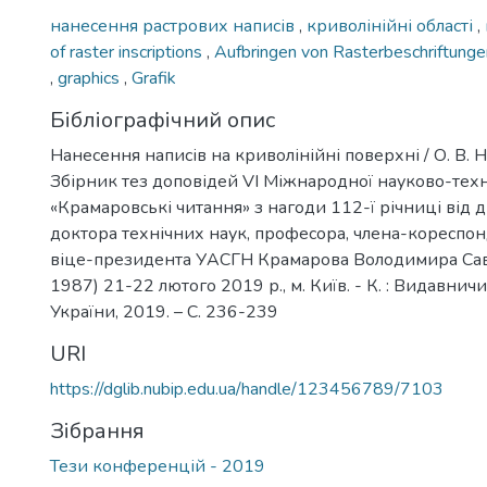
нанесення растрових написів
,
криволінійні області
,
of raster inscriptions
,
Aufbringen von Rasterbeschriftung
,
graphics
,
Grafik
Бібліографічний опис
Нанесення написів на криволінійні поверхні / О. В. Н
Збірник тез доповідей VI Міжнародної науково-тех
«Крамаровські читання» з нагоди 112-ї річниці від
доктора технічних наук, професора, члена-кореспо
віце-президента УАСГН Крамарова Володимира Сав
1987) 21-22 лютого 2019 р., м. Київ. - К. : Видавни
України, 2019. – C. 236-239
URI
https://dglib.nubip.edu.ua/handle/123456789/7103
Зібрання
Тези конференцій - 2019