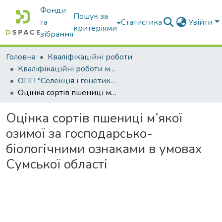
Фонди
Пошук за
та
Статистика
Увійти
критеріями
зібрання
Головна
Кваліфікаційні роботи
Кваліфікаційні роботи магістрів
ОПП "Селекція і генетика сільськогосподарських культур"
Оцінка сортів пшениці м’якої озимої за господарсько-біологічними ознаками в умовах Сумської області
Оцінка сортів пшениці м’якої
озимої за господарсько-
біологічними ознаками в умовах
Сумської області