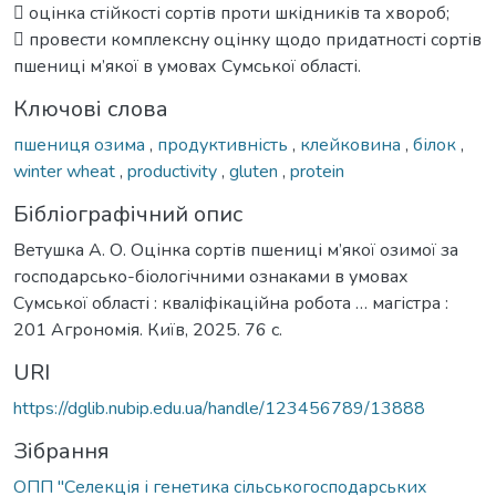
 оцінка стійкості сортів проти шкідників та хвороб;
 провести комплексну оцінку щодо придатності сортів
пшениці м’якої в умовах Сумської області.
Ключові слова
пшениця озима
,
продуктивність
,
клейковина
,
білок
,
winter wheat
,
productivity
,
gluten
,
protein
Бібліографічний опис
Ветушка А. О. Оцінка сортів пшениці м’якої озимої за
господарсько-біологічними ознаками в умовах
Сумської області : кваліфікаційна робота … магістра :
201 Агрономія. Київ, 2025. 76 с.
URI
https://dglib.nubip.edu.ua/handle/123456789/13888
Зібрання
ОПП "Селекція і генетика сільськогосподарських