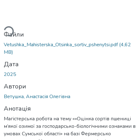
ться...
Файли
Vetushka_Mahisterska_Otsinka_sortiv_pshenytsi.pdf
(4,62
MB)
Дата
2025
Автори
Ветушка, Анастасія Олегівна
Анотація
Магістерська робота на тему ««Оцінка сортів пшениці
м’якої озимої за господарсько-біологічними ознаками в
умовах Сумської області» на базі Фермерсько