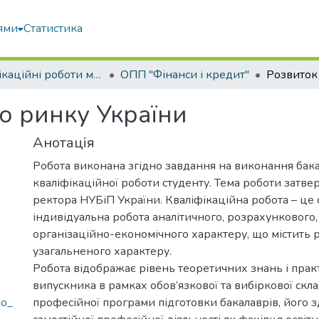
ями
Статистика
Кваліфікаційні роботи магістрів
ОПП "Фінанси і кредит"
о ринку України
Анотація
Робота виконана згідно завдання на виконання бак
кваліфікаційної роботи студенту. Тема роботи затв
ректора НУБіП України. Кваліфікаційна робота – це 
індивідуальна робота аналітичного, розрахункового,
організаційно-економічного характеру, що містить 
узагальненого характеру.
Робота відображає рівень теоретичних знань і пра
випускника в рамках обов’язкової та вибіркової скл
ho_
професійної програми підготовки бакалаврів, його з