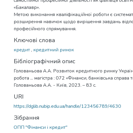
самостійної професійної діяльності як фахівця освіт
«Бакалавр».
Метою виконання кваліфікаційної роботи є системат
розширення навичок щодо вирішення завдань відп
професійного спрямування.
Ключові слова
кредит
,
кредитний ринок
Бібліографічний опис
Голованьова А.А. Розвиток кредитного ринку Україн
робота ... магістра : 072 «Фінанси, банківська справа 
Голованьова А.А. - Київ, 2023. – 83 с.
URI
https://dglib.nubip.edu.ua/handle/123456789/4630
Зібрання
ОПП "Фінанси і кредит"