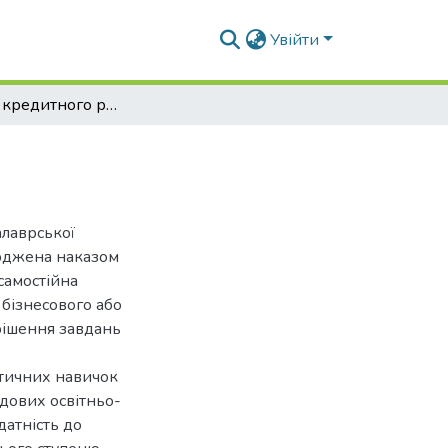
Увійти
Розвиток кредитного ринку України
алаврської
ерджена наказом
самостійна
 бізнесового або
рішення завдань
ктичних навичок
адових освітньо-
датність до