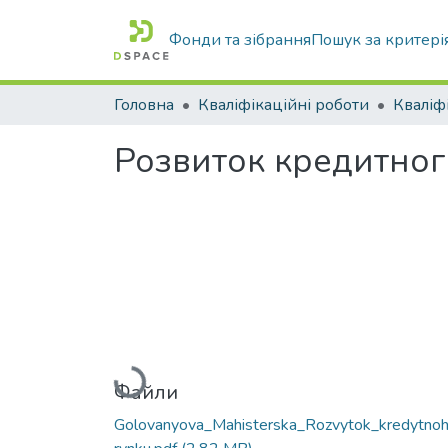
Фонди та зібрання
Пошук за критері
Головна
Кваліфікаційні роботи
Розвиток кредитног
Вантажиться...
Файли
Golovanyova_Mahisterska_Rozvytok_kredytno