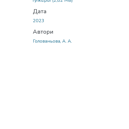
rynku.pdf
(2,82 MB)
Дата
2023
Автори
Голованьова, А. А.