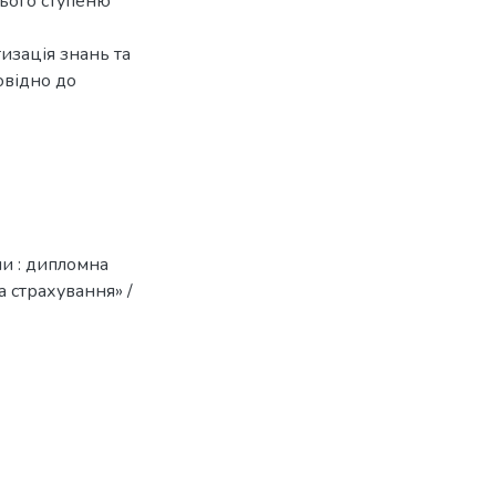
нього ступеню
изація знань та
овідно до
и : дипломна
та страхування» /