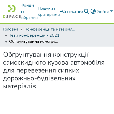
Фонди
Пошук за
та
Статистика
Увійти
критеріями
зібрання
Головна
Конференції та матеріали конференцій
Тези конференцій - 2021
Обґрунтування конструкції самоскидного кузова автомобіля для перевезення сипких дорожньо-будівельних матеріалів
Обґрунтування конструкції
самоскидного кузова автомобіля
для перевезення сипких
дорожньо-будівельних
матеріалів