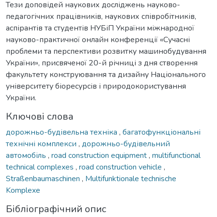
Тези доповідей наукових досліджень науково-
педагогічних працівників, наукових співробітників,
аспірантів та студентів НУБіП України міжнародної
науково-практичної онлайн конференції «Сучасні
проблеми та перспективи розвитку машинобудування
України», присвяченої 20-й річниці з дня створення
факультету конструювання та дизайну Національного
університету біоресурсів і природокористування
України.
Ключові слова
дорожньо-будівельна техніка
,
багатофункціональні
технічні комплекси
,
дорожньо-будівельний
автомобіль
,
road construction equipment
,
multifunctional
technical complexes
,
road construction vehicle
,
Straßenbaumaschinen
,
Multifunktionale technische
Komplexe
Бібліографічний опис