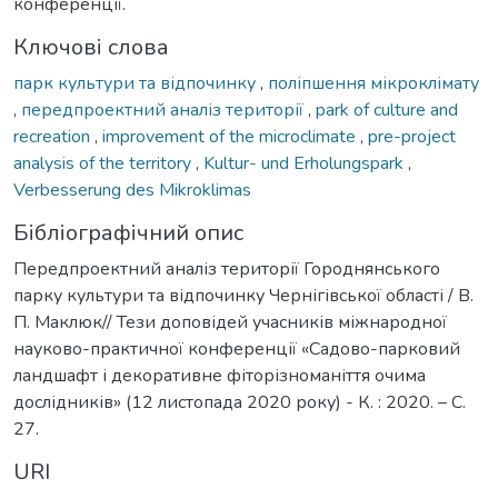
конференції.
Ключові слова
парк культури та відпочинку
,
поліпшення мікроклімату
,
передпроектний аналіз території
,
park of culture and
recreation
,
improvement of the microclimate
,
pre-project
analysis of the territory
,
Kultur- und Erholungspark
,
Verbesserung des Mikroklimas
Бібліографічний опис
Передпроектний аналіз території Городнянського
парку культури та відпочинку Чернігівської області / B.
П. Маклюк// Тези доповідей учасників міжнародної
науково-практичної конференції «Садово-парковий
ландшафт і декоративне фіторізноманіття очима
дослідників» (12 листопада 2020 року) - К. : 2020. – С.
27.
URI