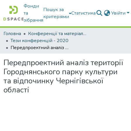
Фонди
Пошук за
та
Статистика
Увійти
критеріями
зібрання
Головна
Конференції та матеріали конференцій
Тези конференцій - 2020
Передпроектний аналіз території Городнянського парку культури та відпочинку Чернігівської області
Передпроектний аналіз території
Городнянського парку культури
та відпочинку Чернігівської
області