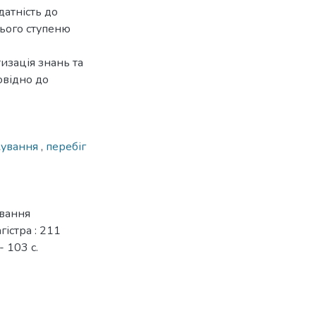
датність до
нього ступеню
изація знань та
овідно до
кування
,
перебіг
ування
гістра : 211
 103 с.