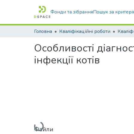
Фонди та зібрання
Пошук за критері
Головна
Кваліфікаційні роботи
Особливості діагнос
інфекції котів
Вантажиться...
Файли