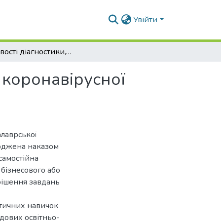
Увійти
Особливості діагностики, перебігу та лікування коронавірусної інфекції котів
 коронавірусної
алаврської
ерджена наказом
самостійна
 бізнесового або
рішення завдань
ктичних навичок
адових освітньо-