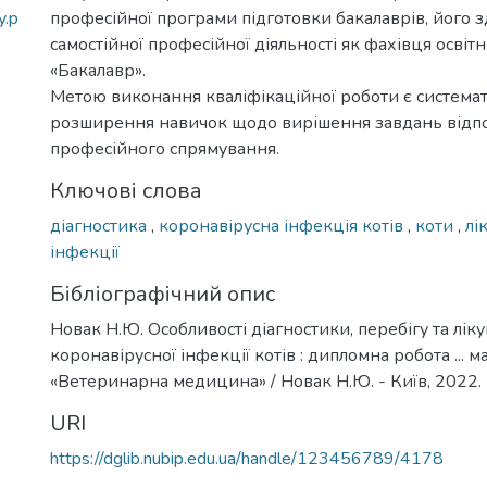
y.p
професійної програми підготовки бакалаврів, його з
самостійної професійної діяльності як фахівця освіт
«Бакалавр».
Метою виконання кваліфікаційної роботи є системат
розширення навичок щодо вирішення завдань відп
професійного спрямування.
Ключові слова
діагностика
,
коронавірусна інфекція котів
,
коти
,
лі
інфекції
Бібліографічний опис
Новак Н.Ю. Особливості діагностики, перебігу та лік
коронавірусної інфекції котів : дипломна робота ... ма
«Ветеринарна медицина» / Новак Н.Ю. - Київ, 2022. -
URI
https://dglib.nubip.edu.ua/handle/123456789/4178