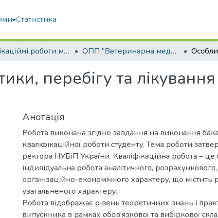
ями
Статистика
Кваліфікаційні роботи магістрів
ОПП "Ветеринарна медицина"
тики, перебігу та лікування
Анотація
Робота виконана згідно завдання на виконання бак
кваліфікаційної роботи студенту. Тема роботи затв
ректора НУБіП України. Кваліфікаційна робота – це 
індивідуальна робота аналітичного, розрахункового,
організаційно-економічного характеру, що містить 
узагальненого характеру.
Робота відображає рівень теоретичних знань і пра
випускника в рамках обов’язкової та вибіркової скл