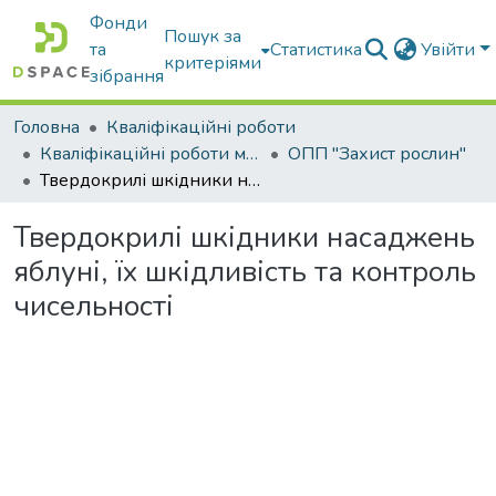
Фонди
Пошук за
та
Статистика
Увійти
критеріями
зібрання
Головна
Кваліфікаційні роботи
Кваліфікаційні роботи магістрів
ОПП "Захист рослин"
Твердокрилі шкідники насаджень яблуні, їх шкідливість та контроль чисельності
Твердокрилі шкідники насаджень
яблуні, їх шкідливість та контроль
чисельності