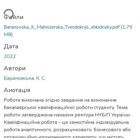
ься...
Файли
Baranovska_K_Мahisterska_Tverdokryli_shkidnyky.pdf
(1,79
MB)
Дата
2022
Автори
Барановська, К. С.
Анотація
Робота виконана згідно завдання на виконання
бакалаврської кваліфікаційної роботи студенту. Тема
роботи затверджена наказом ректора НУБіП України.
Кваліфікаційна робота – це самостійна індивідуальна
робота аналітичного, розрахункового, бізнесового або
організаційно-економічного характеру, що містить