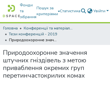
Фонди
Пошук за
та
Статистика
Увійти
критеріями
зібрання
Головна
Конференції та матеріали конференцій
Тези конференцій - 2019
Природоохоронне значення штучних гніздівель з метою приваблення окремих груп перетинчастокрилих комах
Природоохоронне значення
штучних гніздівель з метою
приваблення окремих груп
перетинчастокрилих комах