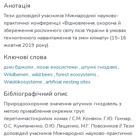
Анотація
Тези доповідей учасників Міжнародної науково-
практичної конференції «Відновлення, охорона й
збереження рослинного світу лісів України в умовах
техногенного навантаження та змін клімату» (15–16
жовтня 2019 року).
Ключові слова
дикі бджоли
,
лісові екосистеми
,
штучні гніздівлі
,
Wildbienen
,
wild bees
,
forest ecosystems
,
Waldökosysteme
,
artificial nesting sites
Бібліографічний опис
Природоохоронне значення штучних гніздівель з
метою приваблення окремих груп
перетинчастокрилих комах / С.М. Конякін, Г.Ю. Гончар,
О.С. Кумпаненко, О.Ю. Лещенко, М.Г. Повозніков // Тези
доповідей учасників Міжнародної науково-практичної