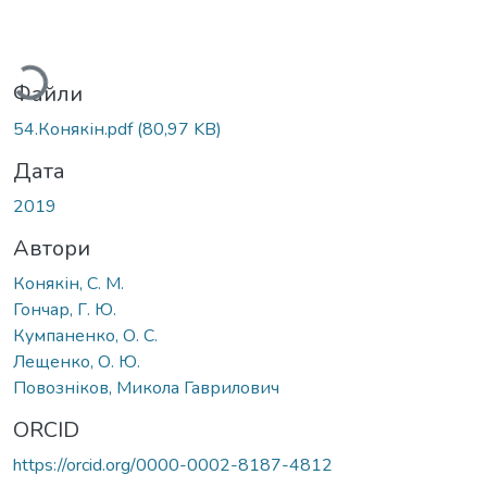
ажиться...
Файли
54.Конякін.pdf
(80,97 KB)
Дата
2019
Автори
Конякін, С. М.
Гончар, Г. Ю.
Кумпаненко, О. С.
Лещенко, О. Ю.
Повозніков, Микола Гаврилович
ORCID
https://orcid.org/0000-0002-8187-4812