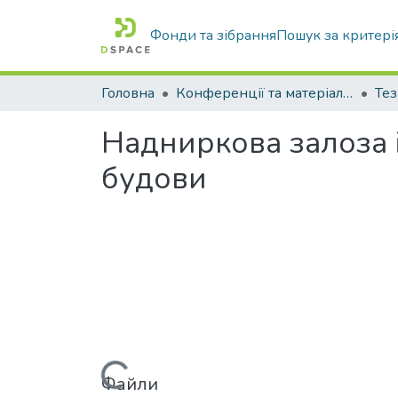
Фонди та зібрання
Пошук за критері
Головна
Конференції та матеріали конференцій
Тез
Надниркова залоза і
будови
Файли