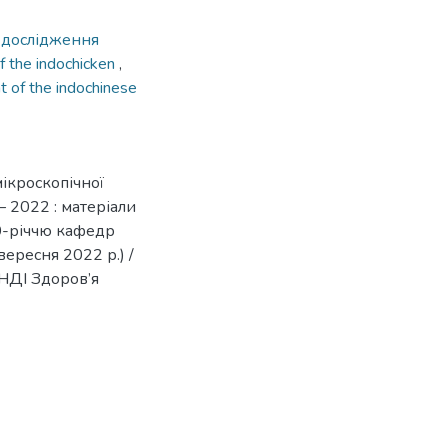
,
дослідження
f the indochicken
,
t of the indochinese
мікроскопічної
– 2022 : матеріали
0-річчю кафедр
ересня 2022 р.) /
НДІ Здоров’я