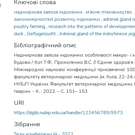
Ключові слова
)
надниркова залоза індокачки
,
м’ясне птахівництво
закономірностей розвитку індокачки
,
adrenal gland o
poultry farming
,
research into the patterns of developmen
duck
,
Geflügelzucht
,
Adrenal gland of the indochinese pig
Бібліографічний опис
Надниркова залоза індокачки: особливості макро- і 
будови / Кот Т.Ф., Прокопенко В.С. // Єдине здоров’я 
Міжнародної наукової конференції присвяченої 10
факультету ветеринарної медицини (м. Київ, 22-24 в
НУБіП України, Факультет ветеринарної медицини, 
тварин. - К. : 2022. – С. 151– 153
URI
https://dglib.nubip.edu.ua/handle/123456789/9973
Зібрання
Тези конференцій - 2022