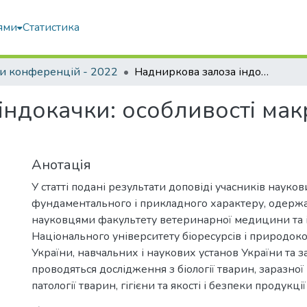
ями
Статистика
и конференцій - 2022
Надниркова залоза індокачки: особливості макро- і мікроскопічної будови
ндокачки: особливості макр
Анотація
У статті подані результати доповіді учасників науко
фундаментального і прикладного характеру, одержан
науковцями факультету ветеринарної медицини та і
Національного університету біоресурсів і природок
України, навчальних і наукових установ України та з
проводяться дослідження з біології тварин, заразної 
патології тварин, гігієни та якості і безпеки продукц