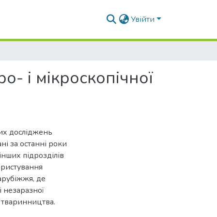
Увійти
о- і мікроскопічної
вих досліджень
і за останні роки
нших підрозділів
ористування
арубіжжя, де
і незаразної
ії тваринництва.