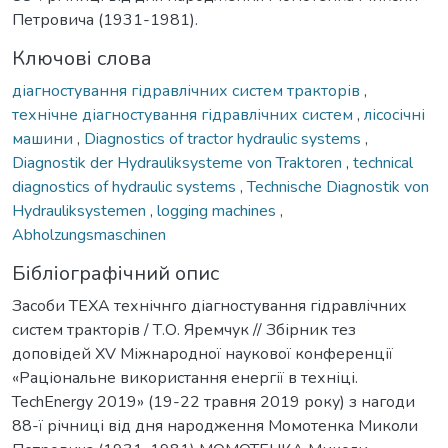
Петровича (1931-1981).
Ключові слова
діагностування гідравлічних систем тракторів
,
технічне діагностування гідравлічних систем
,
лісосічні
машини
,
Diagnostics of tractor hydraulic systems
,
Diagnostik der Hydrauliksysteme von Traktoren
,
technical
diagnostics of hydraulic systems
,
Technische Diagnostik von
Hydrauliksystemen
,
logging machines
,
Abholzungsmaschinen
Бібліографічний опис
Засоби ТЕХА технічнго діагностування гідравлічних
систем тракторів / Т.О. Яремчук // Збірник тез
доповідей XV Міжнародної наукової конференції
«Раціональне використання енергії в техніці.
TechEnergy 2019» (19-22 травня 2019 року) з нагоди
88-ї річниці від дня народження Момотенка Миколи