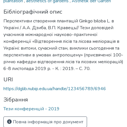
plantation
,
aesthetics of gardens
,
Ästhetik der Gärten
Бібліографічний опис
Перспективи створення плантацій Ginkgo biloba L. в
Україні / А.А. Дзиба, В.П. Кравець// Тези доповідей
учасників міжнародної науково-практичної
конференції «Відтворення лісів та лісова меліорація в
Україні: витоки, сучасний стан, виклики сьогодення та
перспективи в умовах антропоцену» (присвяченої 100-
річчю кафедри відтворення лісів та лісових меліорацій)
6-8 листопада 2019 р. - К. : 2019. – С. 70.
URI
https://dglib.nubip.edu.ua/handle/123456789/6946
Зібрання
Тези конференцій - 2019
Повна інформація про документ