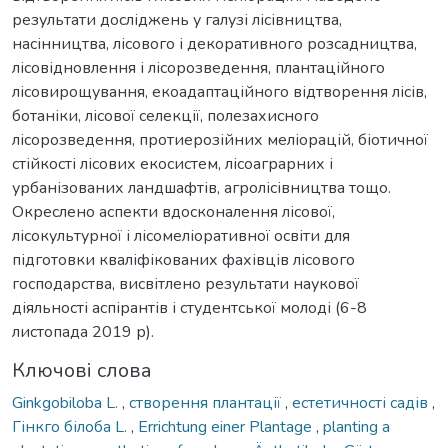
результати досліджень у галузі лісівництва,
насінництва, лісового і декоративного розсадництва,
лісовідновлення і лісорозведення, плантаційного
лісовирощування, екоадаптаційного відтворення лісів,
ботаніки, лісової селекції, полезахисного
лісорозведення, протиерозійних меліорацій, біотичної
стійкості лісових екосистем, лісоаграрних і
урбанізованих ландшафтів, агролісівництва тощо.
Окреслено аспекти вдосконалення лісової,
лісокультурної і лісомеліоративної освіти для
підготовки кваліфікованих фахівців лісового
господарства, висвітлено результати наукової
діяльності аспірантів і студентської молоді (6-8
листопада 2019 р).
Ключові слова
Ginkgobiloba L.
,
створення плантації
,
естетичності садів
,
Гінкго білоба L.
,
Errichtung einer Plantage
,
planting a