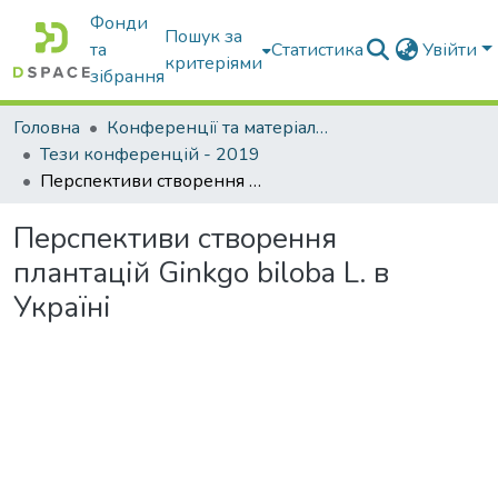
Фонди
Пошук за
та
Статистика
Увійти
критеріями
зібрання
Головна
Конференції та матеріали конференцій
Тези конференцій - 2019
Перспективи створення плантацій Ginkgo biloba L. в Україні
Перспективи створення
плантацій Ginkgo biloba L. в
Україні