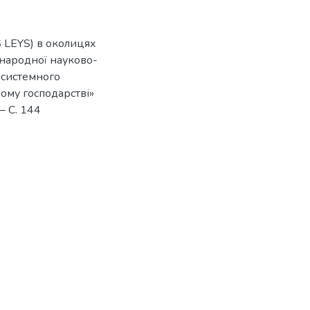
 LEYS) в околицях
жнародної науково-
осистемного
ому господарстві»
– С. 144