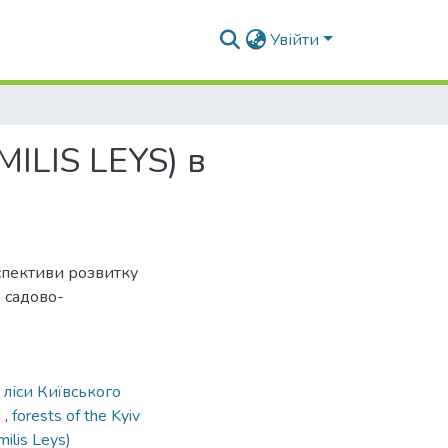
Увійти
ILIS LEYS) в
пективи розвитку
 садово-
,
ліси Київського
)
,
forests of the Kyiv
ilis Leys)