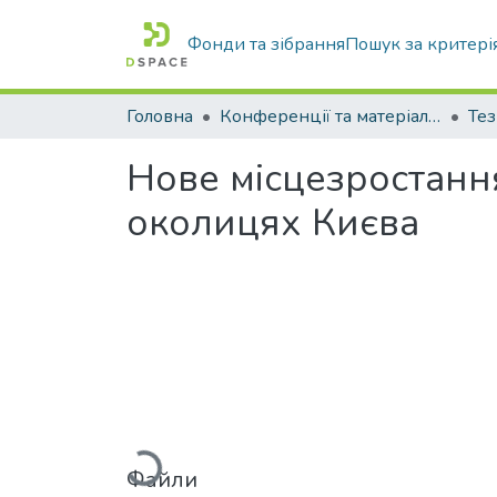
Фонди та зібрання
Пошук за критері
Головна
Конференції та матеріали конференцій
Тез
Нове місцезростанн
околицях Києва
Вантажиться...
Файли