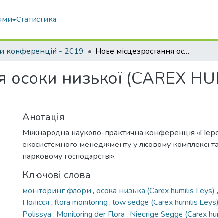
ями
Статистика
и конференцій - 2019
Нове місцезростання осоки низької (CAREX HUMILIS LEYS) в околицях Києва
я осоки низької (CAREX HUM
Анотація
Міжнародна науково-практична конференція «Перс
екосистемного менеджменту у лісовому комплексі та
парковому господарстві».
Ключові слова
моніторинг флори
,
осока низька (Carex humilis Leys)
Полісся
,
flora monitoring
,
low sedge (Carex humilis Leys
Polissya
,
Monitoring der Flora
,
Niedrige Segge (Carex hum