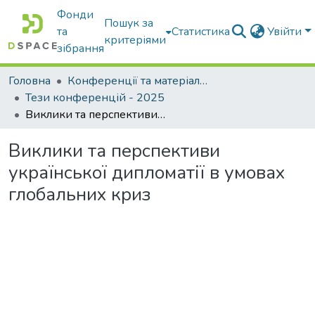
Фонди
Пошук за
та
Статистика
Увійти
критеріями
зібрання
Головна
Конференції та матеріали конференцій
Тези конференцій - 2025
Виклики та перспективи української дипломатії в умовах глобальних криз
Виклики та перспективи
української дипломатії в умовах
глобальних криз