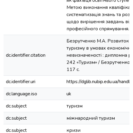
як фахівця освітнього ступен
Метою виконання кваліфікац
систематизація знань та ро
щодо вирішення завдань від
професійного спрямування.
Безрутченко М.А. Розвиток 
туризму в умовах економічної
dc.identifier.citation
невизначеності : дипломна робо
242 «Туризм» / Безрутченко М.
117 с.
dc.identifier.uri
https://dglib.nubip.edu.ua/ha
dc.language.iso
uk
dc.subject
туризм
dc.subject
міжнародний туризм
dc.subject
кризи