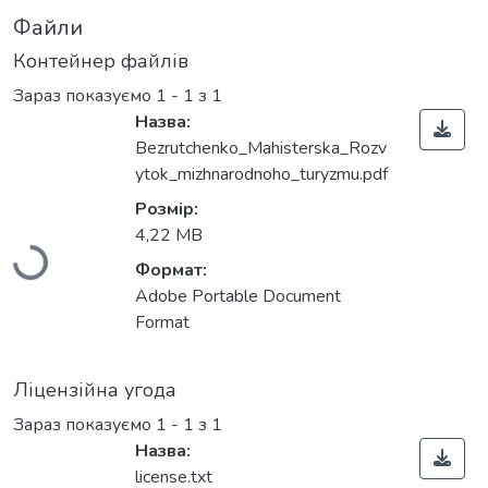
Файли
Контейнер файлів
Зараз показуємо
1 - 1 з 1
Назва:
Bezrutchenko_Mahisterska_Rozv
ytok_mizhnarodnoho_turyzmu.pdf
Вантажиться...
Розмір:
4,22 MB
Формат:
Adobe Portable Document
Format
Ліцензійна угода
Зараз показуємо
1 - 1 з 1
Назва:
license.txt