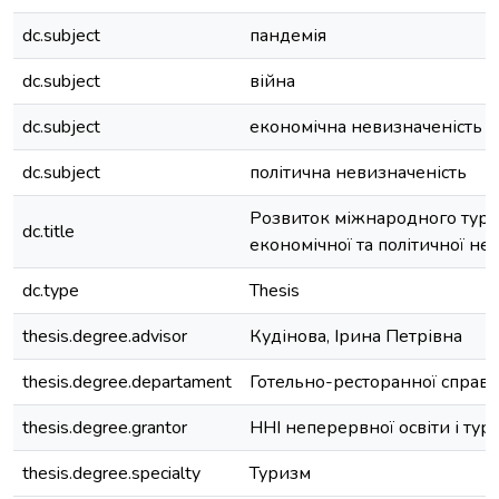
dc.subject
пандемія
dc.subject
війна
dc.subject
економічна невизначеність
dc.subject
політична невизначеність
Розвиток міжнародного тури
dc.title
економічної та політичної не
dc.type
Thesis
thesis.degree.advisor
Кудінова, Ірина Петрівна
thesis.degree.departament
Готельно-ресторанної справи
thesis.degree.grantor
ННІ неперервної освіти і тур
thesis.degree.specialty
Туризм