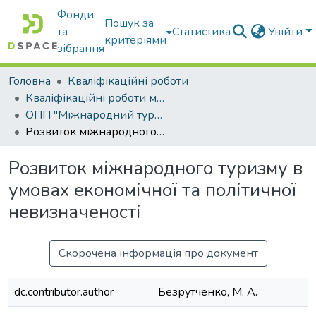
Фонди
Пошук за
та
Статистика
Увійти
критеріями
зібрання
Головна
Кваліфікаційні роботи
Кваліфікаційні роботи магістрів
ОПП "Міжнародний туристичний бізнес"
Розвиток міжнародного туризму в умовах економічної та політичної невизначеності
Розвиток міжнародного туризму в
умовах економічної та політичної
невизначеності
Скорочена інформація про документ
dc.contributor.author
Безрутченко, М. А.