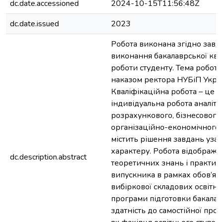
dc.date.accessioned
2024-10-15T11:56:48Z
dc.date.issued
2023
Робота виконана згідно завд
виконання бакалаврської ква
роботи студенту. Тема робот
наказом ректора НУБіП Укра
Кваліфікаційна робота – це с
індивідуальна робота аналіти
розрахункового, бізнесового
організаційно-економічного 
містить рішення завдань уза
характеру. Робота відобража
dc.description.abstract
теоретичних знань і практи
випускника в рамках обов’язк
вибіркової складових освітн
програми підготовки бакалав
здатність до самостійної проф