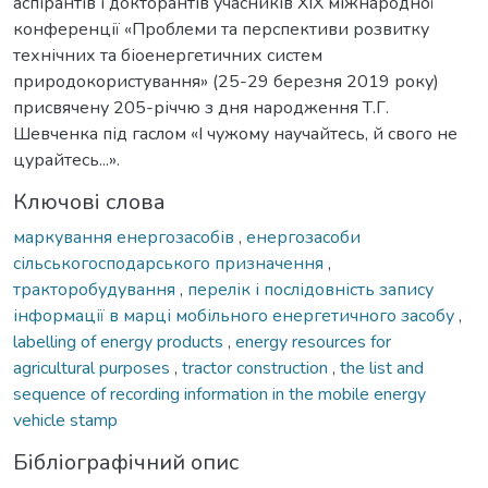
аспірантів і докторантів учасників XIX міжнародної
конференції «Проблеми та перспективи розвитку
технічних та біоенергетичних систем
природокористування» (25-29 березня 2019 року)
присвячену 205-річчю з дня народження Т.Г.
Шевченка під гаслом «І чужому научайтесь, й свого не
цурайтесь...».
Ключові слова
маркування енергозасобів
,
енергозасоби
сільськогосподарського призначення
,
тракторобудування
,
перелік і послідовність запису
інформації в марці мобільного енергетичного засобу
,
labelling of energy products
,
energy resources for
agricultural purposes
,
tractor construction
,
the list and
sequence of recording information in the mobile energy
vehicle stamp
Бібліографічний опис