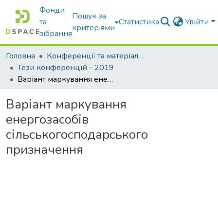
Фонди
Пошук за
та
Статистика
Увійти
критеріями
зібрання
Головна
Конференції та матеріали конференцій
Тези конференцій - 2019
Варіант маркування енергозасобів сільськогосподарського призначення
Варіант маркування
енергозасобів
сільськогосподарського
призначення