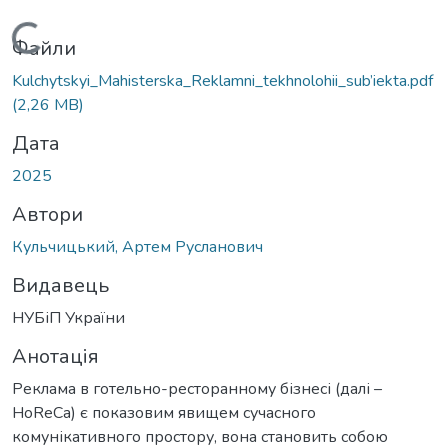
антажиться...
Файли
Kulchytskyi_Mahisterska_Reklamni_tekhnolohii_sub’iekta.pdf
(2,26 MB)
Дата
2025
Автори
Кульчицький, Артем Русланович
Видавець
НУБіП України
Анотація
Реклама в готельно-ресторанному бізнесі (далі –
HoReCa) є показовим явищем сучасного
комунікативного простору, вона становить собою