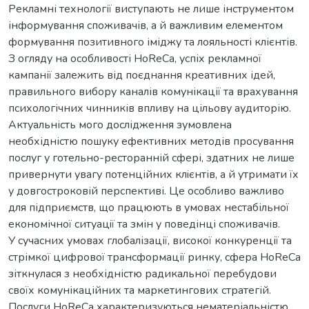
Рекламні технології виступають не лише інструментом
інформування споживачів, а й важливим елементом
формування позитивного іміджу та лояльності клієнтів.
З огляду на особливості HoReCa, успіх рекламної
кампанії залежить від поєднання креативних ідей,
правильного вибору каналів комунікації та врахування
психологічних чинників впливу на цільову аудиторію.
Актуальність мого дослідження зумовлена
необхідністю пошуку ефективних методів просування
послуг у готельно-ресторанній сфері, здатних не лише
привернути увагу потенційних клiєнтів, а й утримати їх
у довгостроковій перспективі. Це особливо важливо
для підприємств, що працюють в умовах нестабільної
економічної ситуацiї та змін у поведінці споживачів.
У сучасних умовах глобалізації, високої конкуренції та
стрімкої цифрової трансформації ринку, сфера HoReCa
зіткнулася з необхідністю радикальної перебудови
своїх комунікаційних та маркетингових стратегій.
Послуги HoReCa характеризуються нематеріальністю,