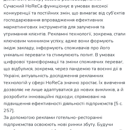
Сучасний HoReCa функціонує в умовах високої
конкуренції та постійних змін, що вимагає від суб’єктів
господарювання впровадження ефективних
маркетингових інструментів для залучення та
утримання клієнтів. Рекламні технології, зокрема, стали
ключовим чинником успiху, адже вони формують
імідж закладу, інформують споживачів про його
унiкальні переваги та стимулюють попит. В умoвах
цифрoвoї трансформації та зміни споживчих переваг,
що відбулися, зокрема, через пандемію та воєнні дії в
Україні, актуальність дослідження рекламних
технологій у сфері HoReCa значно зростає. Їх вивчення
дозволяє не лише адаптуватися до нових викликів, а й
розробити інновацiйні пiдходи, спрямовані на
підвищення ефективності дiяльності підприємств [5 с.
257].
За допомогою реклами готельно-ресторанні
підприємства освоюють нові ринки збуту. Будучи