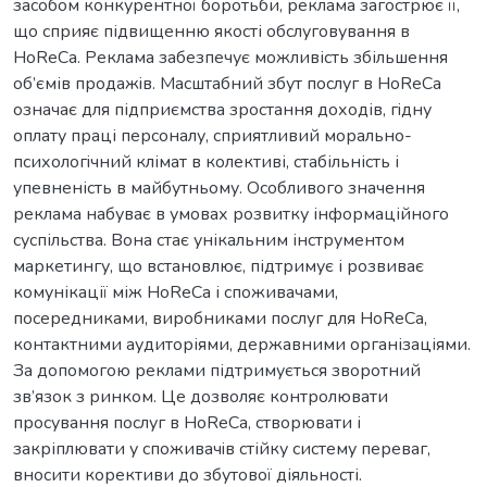
засобом конкурентної боротьби, реклама загострює її,
що сприяє підвищенню якості обслуговування в
HoReCa. Реклама забезпечує можливість збільшення
об’ємів продажiв. Масштабний збут послуг в HoReCa
означає для підприємства зростання доходів, гiдну
оплату праці персоналу, сприятливий морально-
психологiчний клімат в колективі, стабільність і
упевненість в майбутньому. Особливого значення
реклама набуває в умовах розвитку інформаційного
суспільства. Вона стає унікальним інструментом
маркетингу, що встановлює, підтримує і розвиває
комунікації між HoReCa і споживачами,
посередниками, виробниками послуг для HoReCa,
контактними аудиторіями, державними організаціями.
За допомогою реклами підтримується зворотний
зв’язок з ринком. Це дозволяє контролювати
просування послуг в HoReCa, створювати і
закріплювати у споживачiв стійку систему переваг,
вносити корективи до збутової діяльності.