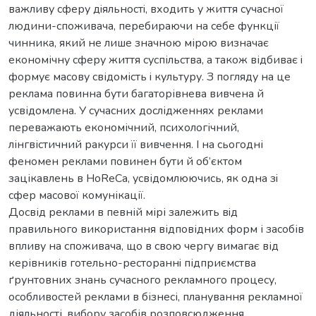
важливу сферу дiяльностi, входить у життя сучасної
людини-споживача, перебираючи на себе функції
чинника, який не лише значною мірою визначає
економічну сферу життя суспільства, а також відбиває i
формує масову свідомість i культуру. З погляду на це
реклама повинна бути багаторівнева вивчена й
усвідомлена. У сучасних дослідженнях реклами
переважають економічний, психологічний,
лінгвістичний ракурси її вивчення. І на сьогодні
феномен реклами повинен бути й об’єктом
зацікавлень в HoReCa, усвідомлюючись, як одна зi
сфер масової комунікації.
Досвід реклами в певній мірі залежить вiд
правильного використання відповідних форм і засобів
впливу на споживaчa, що в свою чергу вимaгaє від
керівників готельно-рестораннi підприємства
ґрунтовних знань сучасного рекламного процeсу,
особливостeй рeклами в бізнесі, планування рекламної
діяльності, вибору засобів розповсюдження.