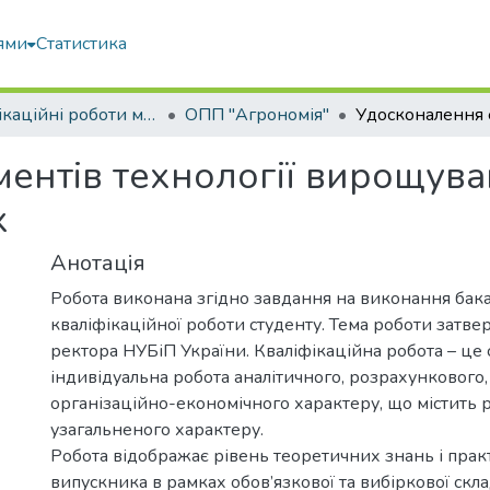
ями
Статистика
Кваліфікаційні роботи магістрів
ОПП "Агрономія"
ентів технології вирощува
х
Анотація
Робота виконана згідно завдання на виконання бак
кваліфікаційної роботи студенту. Тема роботи затв
ректора НУБіП України. Кваліфікаційна робота – це 
індивідуальна робота аналітичного, розрахункового,
організаційно-економічного характеру, що містить 
узагальненого характеру.
Робота відображає рівень теоретичних знань і пра
випускника в рамках обов’язкової та вибіркової скл