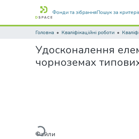
Фонди та зібрання
Пошук за критері
Головна
Кваліфікаційні роботи
Удосконалення елем
чорноземах типови
Вантажиться...
Файли