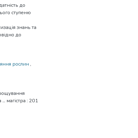
датність до
нього ступеню
изація знань та
овідно до
тояння рослин
,
ирощування
.. магістра : 201