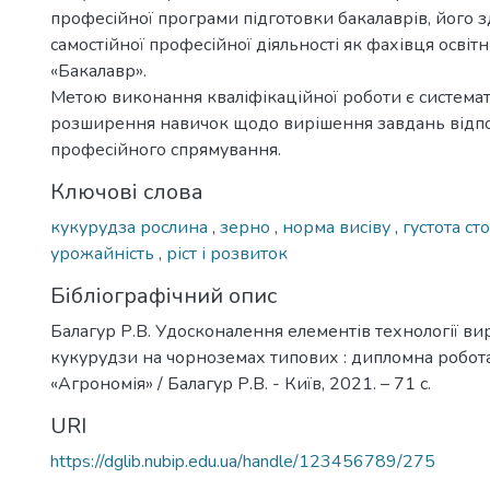
професійної програми підготовки бакалаврів, його з
самостійної професійної діяльності як фахівця освіт
«Бакалавр».
Метою виконання кваліфікаційної роботи є системат
розширення навичок щодо вирішення завдань відп
професійного спрямування.
Ключові слова
кукурудза рослина
,
зерно
,
норма висіву
,
густота с
урожайність
,
ріст і розвиток
Бібліографічний опис
Балагур Р.В. Удосконалення елементів технології в
кукурудзи на чорноземах типових : дипломна робота .
«Агрономія» / Балагур Р.В. - Київ, 2021. – 71 с.
URI
https://dglib.nubip.edu.ua/handle/123456789/275