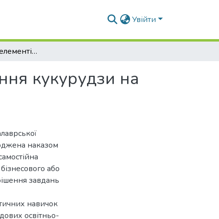
Увійти
Удосконалення елементів технології вирощування кукурудзи на чорноземах типових
ння кукурудзи на
алаврської
ерджена наказом
самостійна
 бізнесового або
рішення завдань
ктичних навичок
адових освітньо-