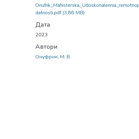
Onufrik_Mahisterska_Udoskonalennia_remotno
datnosti.pdf
(3,88 MB)
Дата
2023
Автори
Онуфрик, М. В.