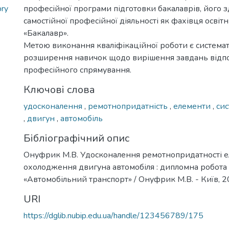
pry
професійної програми підготовки бакалаврів, його з
самостійної професійної діяльності як фахівця освіт
«Бакалавр».
Метою виконання кваліфікаційної роботи є системат
розширення навичок щодо вирішення завдань відп
професійного спрямування.
Ключові слова
удосконалення
,
ремотнопридатність
,
елементи
,
си
,
двигун
,
автомобіль
Бібліографічний опис
Онуфрик М.В. Удосконалення ремотнопридатності е
охолодження двигуна автомобіля : дипломна робота ..
«Автомобільний транспорт» / Онуфрик М.В. - Київ, 20
URI
https://dglib.nubip.edu.ua/handle/123456789/175