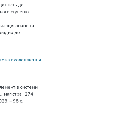
датність до
нього ступеню
изація знань та
овідно до
стема охолодження
лементів системи
. магістра : 274
23. – 98 с.