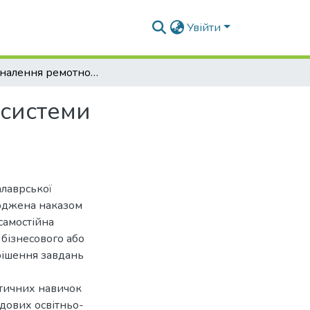
Увійти
Удосконалення ремотнопридатності елементів системи охолодження двигуна автомобіля
 системи
алаврської
ерджена наказом
самостійна
 бізнесового або
рішення завдань
ктичних навичок
адових освітньо-