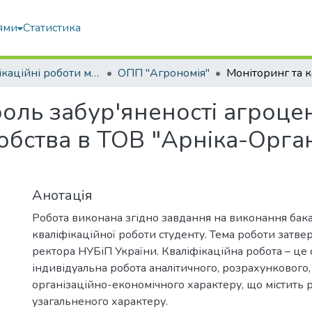
ями
Статистика
Кваліфікаційні роботи магістрів
ОПП "Агрономія"
оль забур'яненості агроце
обства в ТОВ "Арніка-Орган
Анотація
Робота виконана згідно завдання на виконання бак
кваліфікаційної роботи студенту. Тема роботи затв
ректора НУБіП України. Кваліфікаційна робота – це 
індивідуальна робота аналітичного, розрахункового,
організаційно-економічного характеру, що містить 
узагальненого характеру.