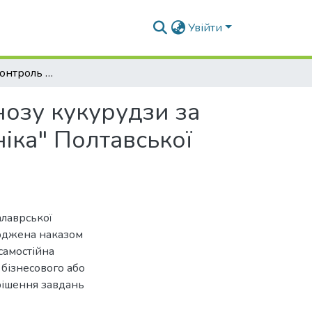
Увійти
Моніторинг та контроль забур'яненості агроценозу кукурудзи за органічного землеробства в ТОВ "Арніка-Органіка" Полтавської області
нозу кукурудзи за
іка" Полтавської
алаврської
ерджена наказом
самостійна
 бізнесового або
рішення завдань