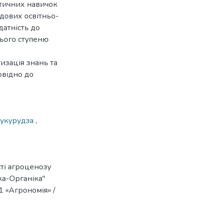
ктичних навичок
адових освітньо-
датність до
нього ступеню
изація знань та
овідно до
кукурудза
,
ті агроценозу
ка-Органіка"
01 «Агрономія» /