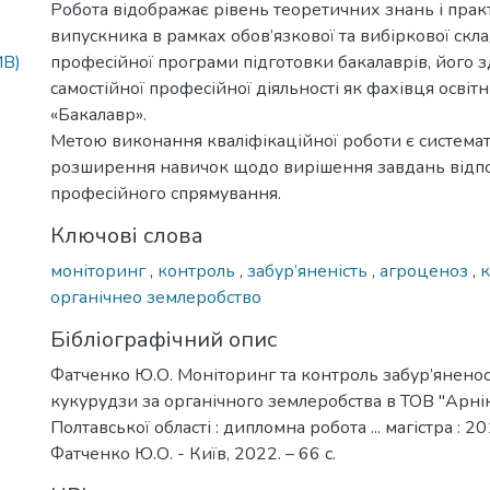
Робота відображає рівень теоретичних знань і пра
випускника в рамках обов’язкової та вибіркової скл
MB)
професійної програми підготовки бакалаврів, його з
самостійної професійної діяльності як фахівця освіт
«Бакалавр».
Метою виконання кваліфікаційної роботи є системат
розширення навичок щодо вирішення завдань відп
професійного спрямування.
Ключові слова
моніторинг
,
контроль
,
забур’яненість
,
агроценоз
,
органічнео землеробство
Бібліографічний опис
Фатченко Ю.О. Моніторинг та контроль забур’яненос
кукурудзи за органічного землеробства в ТОВ "Арні
Полтавської області : дипломна робота ... магістра : 2
Фатченко Ю.О. - Київ, 2022. – 66 с.