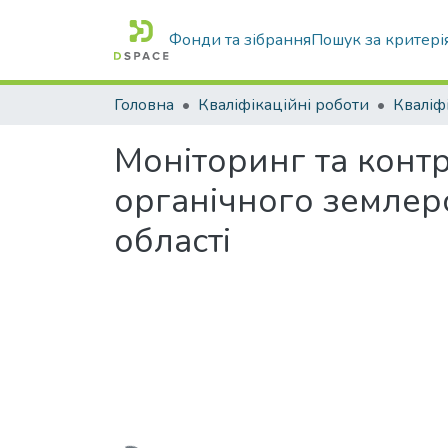
Фонди та зібрання
Пошук за критері
Головна
Кваліфікаційні роботи
Моніторинг та контр
органічного землер
області
Вантажиться...