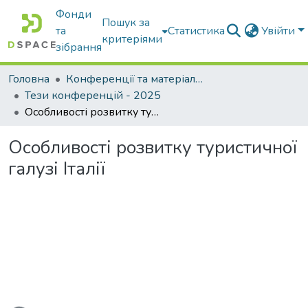
Фонди
Пошук за
та
Статистика
Увійти
критеріями
зібрання
Головна
Конференції та матеріали конференцій
Тези конференцій - 2025
Особливості розвитку туристичної галузі Італії
Особливості розвитку туристичної
галузі Італії
житься...