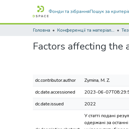
Фонди та зібрання
Пошук за критері
Головна
Конференції та матеріали конференцій
Тез
Factors affecting the
dc.contributor.author
Zymina, M. Z.
dc.date.accessioned
2023-06-07T08:29:
dc.date.issued
2022
У статті подані рез
одержані за останн