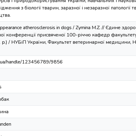
урсів і природокористування України, навчальних і науков
дження з біології тварин, заразної і незаразної патології тв
цтва.
 appearance atherosclerosis in dogs / Zymina M.Z. // Єдине здор
ої конференції присвяченої 100-річчю кафедр факультету
р.) / НУБіП України, Факультет ветеринарної медицини, НДІ
edu.ua/handle/123456789/9856
s
обак
цина
Hunden