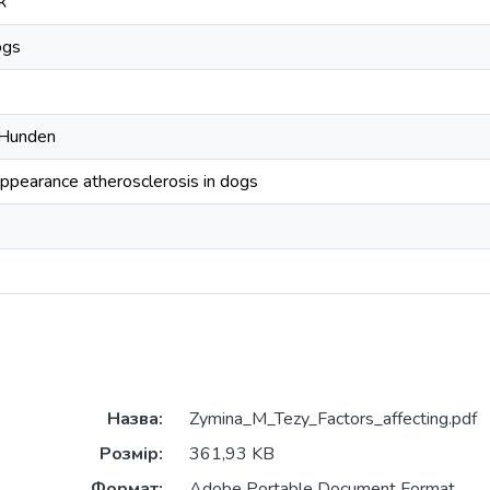
к
ogs
 Hunden
appearance atherosclerosis in dogs
Назва:
Zymina_M_Tezy_Factors_affecting.pdf
Розмір:
361,93 KB
Формат:
Adobe Portable Document Format