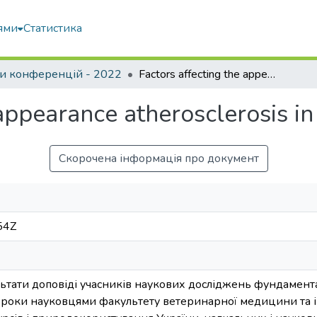
ями
Статистика
и конференцій - 2022
Factors affecting the appearance atherosclerosis in dogs
 appearance atherosclerosis i
Скорочена інформація про документ
54Z
ультати доповіді учасників наукових досліджень фундамент
і роки науковцями факультету ветеринарної медицини та і