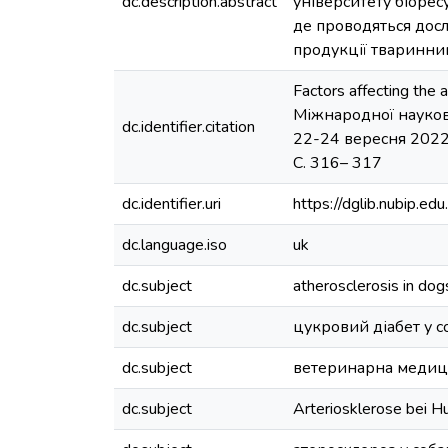
dc.description.abstract
університету біорес
де проводяться дослі
продукції тваринни
Factors affecting the
Міжнародної науков
dc.identifier.citation
22-24 вересня 2022 
С. 316– 317
dc.identifier.uri
https://dglib.nubip.
dc.language.iso
uk
dc.subject
atherosclerosis in dog
dc.subject
цукровий діабет у с
dc.subject
ветеринарна меди
dc.subject
Arteriosklerose bei 