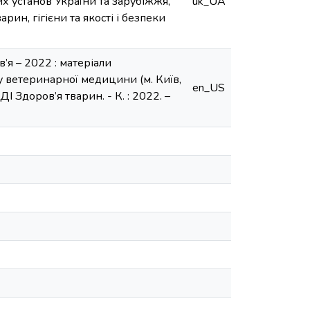
их установ України та зарубіжжя,
uk_UA
арин, гігієни та якості і безпеки
ов’я – 2022 : матеріали
 ветеринарної медицини (м. Київ,
en_US
 Здоров’я тварин. - К. : 2022. –