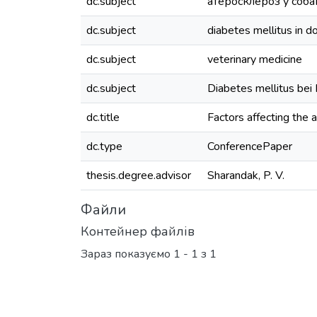
dc.subject
атеросклероз у соба
dc.subject
diabetes mellitus in d
dc.subject
veterinary medicine
dc.subject
Diabetes mellitus bei
dc.title
Factors affecting the 
dc.type
ConferencePaper
thesis.degree.advisor
Sharandak, P. V.
Файли
Контейнер файлів
Зараз показуємо
1 - 1 з 1