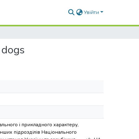
Увійти
n dogs
ального і прикладного характеру,
нших підрозділів Національного