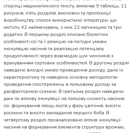
сторінці машинописного тексту, включає 9 таблиць, 11
рисунків, п’ять розділів, висновки та пропозиції
виробництву, список використаної літератури, що
містить 42 найменувань, з них 22 латиницею та три
додатки. В першому розділі описано біологічні
особливості сої та її реакцію на погодні умови,
інокуляцію насіння та реалізацію потенціалу
продуктивності через взаємодію цих чинників з
врахуванням сортових особливостей. В другому розділі
наведено вихідні умови проведення досліду, дано їх
характеристику та наведено основну методологію
проведення спостережень в польовому досліді за
двофакторною схемою. В третьому розділі наведено
дані по впливу інокуляції на польову схожість насіння
сої, формування площі листя у фазу цвітіння, висоти
рослини та висоти закладання першого боба. В
четвертому розділі проаналізовано вплив інокуляції
насіння на формування елементів структури врожаю,