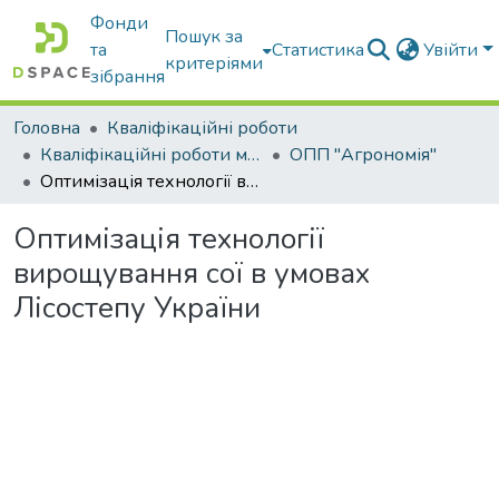
Фонди
Пошук за
та
Статистика
Увійти
критеріями
зібрання
Головна
Кваліфікаційні роботи
Кваліфікаційні роботи магістрів
ОПП "Агрономія"
Оптимізація технології вирощування сої в умовах Лісостепу України
Оптимізація технології
вирощування сої в умовах
Лісостепу України