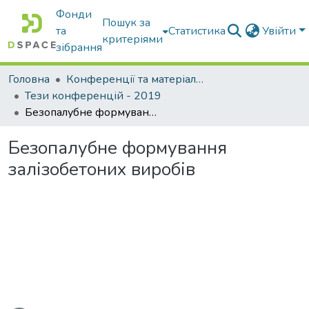
Фонди
Пошук за
та
Статистика
Увійти
критеріями
зібрання
Головна
Конференції та матеріали конференцій
Тези конференцій - 2019
Безопалубне формування залізобетоних виробів
Безопалубне формування
залізобетоних виробів
ться...