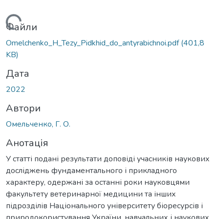
Вантажиться...
Файли
Omelchenko_H_Tezy_Pidkhid_do_antyrabichnoi.pdf
(401,8
KB)
Дата
2022
Автори
Омельченко, Г. О.
Анотація
У статті подані результати доповіді учасників наукових
досліджень фундаментального і прикладного
характеру, одержані за останні роки науковцями
факультету ветеринарної медицини та інших
підрозділів Національного університету біоресурсів і
природокористування України, навчальних і наукових