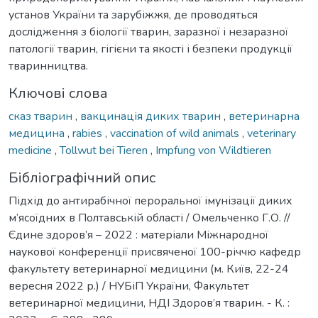
установ України та зарубіжжя, де проводяться
дослідження з біології тварин, заразної і незаразної
патології тварин, гігієни та якості і безпеки продукції
тваринництва.
Ключові слова
сказ тварин
,
вакцинація диких тварин
,
ветеринарна
медицина
,
rabies
,
vaccination of wild animals
,
veterinary
medicine
,
Tollwut bei Tieren
,
Impfung von Wildtieren
Бібліографічний опис
Підхід до антирабічної пероральної імунізації диких
м’ясоїдних в Полтавській області / Омельченко Г.О. //
Єдине здоров’я – 2022 : матеріали Міжнародної
наукової конференції присвяченої 100-річчю кафедр
факультету ветеринарної медицини (м. Київ, 22-24
вересня 2022 р.) / НУБіП України, Факультет
ветеринарної медицини, НДІ Здоров’я тварин. - К. :