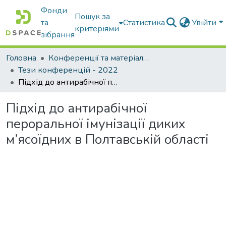
Фонди
Пошук за
та
Статистика
Увійти
критеріями
зібрання
Головна
Конференції та матеріали конференцій
Тези конференцій - 2022
Підхід до антирабічної пероральної імунізації диких м’ясоїдних в Полтавській області
Підхід до антирабічної
пероральної імунізації диких
м’ясоїдних в Полтавській області