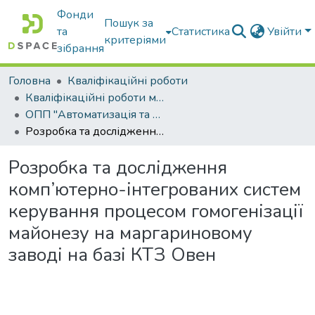
Фонди
Пошук за
та
Статистика
Увійти
критеріями
зібрання
Головна
Кваліфікаційні роботи
Кваліфікаційні роботи магістрів
ОПП "Автоматизація та комп’ютерно-інтегровані технології"
Розробка та дослідження комп’ютерно-інтегрованих систем керування процесом гомогенізації майонезу на маргариновому заводі на базі КТЗ Овен
Розробка та дослідження
комп’ютерно-інтегрованих систем
керування процесом гомогенізації
майонезу на маргариновому
заводі на базі КТЗ Овен