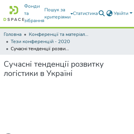
Фонди
Пошук за
та
Статистика
Увійти
критеріями
зібрання
Головна
Конференції та матеріали конференцій
Тези конференцій - 2020
Сучасні тенденції розвитку логістики в Україні
Сучасні тенденції розвитку
логістики в Україні
ться...