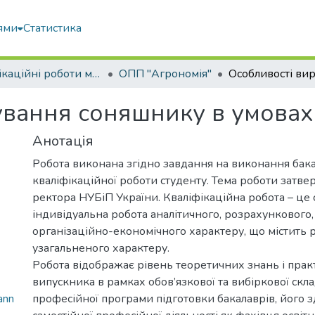
ями
Статистика
Кваліфікаційні роботи магістрів
ОПП "Агрономія"
вання соняшнику в умовах 
Анотація
Робота виконана згідно завдання на виконання бак
кваліфікаційної роботи студенту. Тема роботи затв
ректора НУБіП України. Кваліфікаційна робота – це 
індивідуальна робота аналітичного, розрахункового,
організаційно-економічного характеру, що містить 
узагальненого характеру.
Робота відображає рівень теоретичних знань і пра
випускника в рамках обов’язкової та вибіркової скл
ann
професійної програми підготовки бакалаврів, його з