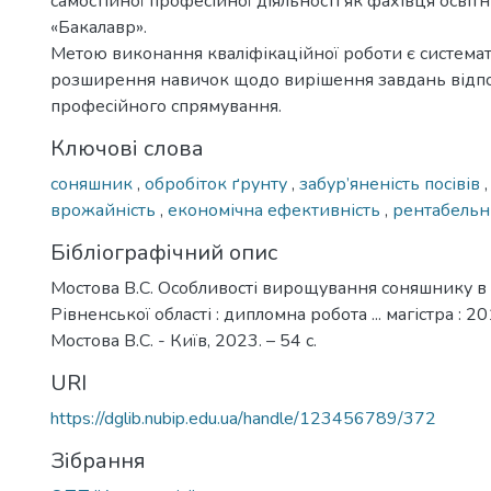
самостійної професійної діяльності як фахівця освіт
«Бакалавр».
Метою виконання кваліфікаційної роботи є системат
розширення навичок щодо вирішення завдань відп
професійного спрямування.
Ключові слова
соняшник
,
обробіток ґрунту
,
забур’яненість посівів
врожайність
,
економічна ефективність
,
рентабельн
Бібліографічний опис
Мостова В.С. Особливості вирощування соняшнику в
Рівненської області : дипломна робота ... магістра : 2
Мостова В.С. - Київ, 2023. – 54 с.
URI
https://dglib.nubip.edu.ua/handle/123456789/372
Зібрання