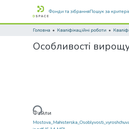
Фонди та зібрання
Пошук за критері
Головна
Кваліфікаційні роботи
Особливості вирощу
Вантажиться...
Файли
Mostova_Mahisterska_Osoblyvosti_vyroshchuv