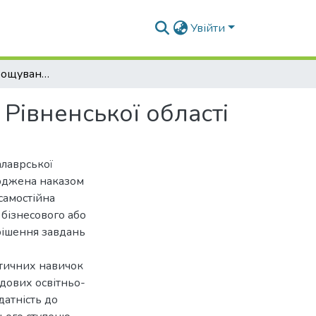
Увійти
Особливості вирощування соняшнику в умовах Рівненської області
Рівненської області
алаврської
ерджена наказом
самостійна
 бізнесового або
рішення завдань
ктичних навичок
адових освітньо-
датність до