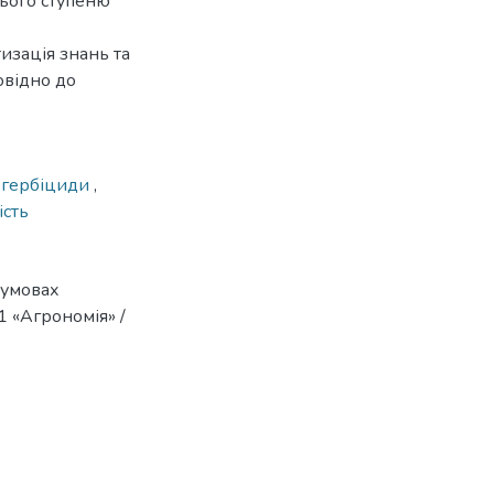
нього ступеню
изація знань та
овідно до
,
гербіциди
,
ість
 умовах
01 «Агрономія» /