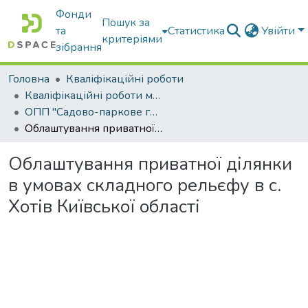
Фонди
Пошук за
та
Статистика
Увійти
критеріями
зібрання
Головна
Кваліфікаційні роботи
Кваліфікаційні роботи магістрів
ОПП "Садово-паркове господарство"
Облаштування приватної ділянки в умовах складного рельєфу в с. Хотів Київської області
Облаштування приватної ділянки
в умовах складного рельєфу в с.
Хотів Київської області