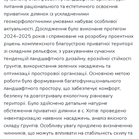
питання раціонального та естетичного освоєння
приватних ділянок із ускладненими
геоморфологічними умовами набуває особливої
актуальності. Дослідження було виконане протягом
2024–2025 років і спрямоване на розробку проектних
рішень комплексного благоустрою приватної території
зі складним рельєфом, з урахуванням сучасних
тенденцій ландшафтного дизайну, ерозійної стійкості
ґрунтів, використання зелених насаджень та
оптимізації просторової організації. Основною метою
роботи було формування багатофункціонального
ландшафтного простору, що забезпечує комфорт,
безпеку та довготривалу екологічну рівновагу
території. Було здійснено детальне натурне
обстеження приватної ділянки в с. Хотів: проведено
інвентаризацію наявних насаджень, аналіз якісного
складу ґрунтів. Особливу увагу приділено визначенню
чинників, що можуть впливати на стабільність схилу та