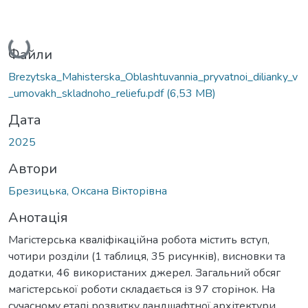
Вантажиться...
Файли
Brezytska_Mahisterska_Oblashtuvannia_pryvatnoi_dilianky_v
_umovakh_skladnoho_reliefu.pdf
(6,53 MB)
Дата
2025
Автори
Брезицька, Оксана Вікторівна
Анотація
Магістерська кваліфікаційна робота містить вступ,
чотири розділи (1 таблиця, 35 рисунків), висновки та
додатки, 46 використаних джерел. Загальний обсяг
магістерської роботи складається із 97 сторінок. На
сучасному етапі розвитку ландшафтної архітектури