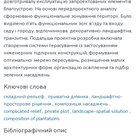
довготривалу експлуатацію запроектованих елементів
благоустрою. На основі передпроєктного аналізу
сформовано функціональне зонування території. Було
виділено п’ять функціональних зон: в’їзду та входу,
саду і городу, відпочинкова, декоративно-ландшафтна,
транзитна. Подальша проектна розробка включала
створення системи терасування із застосуванням
інженерних підпірних конструкцій, формування
оптимальної мережі пересувань, розміщення малих
архітектурних форм, організацію освітлення та підбір
зелених насаджень.
Ключові слова
складний рельєф
,
приватна ділянка
,
ландшафтно-
просторове рішення
,
композиція насаджень
,
complicated relief
,
private plot
,
landscape-spatial solution
,
composition of plantations
Бібліографічний опис