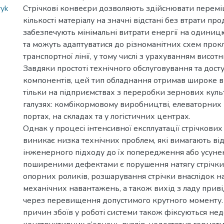
vyk
Стрічкові конвеєри дозволяють здійснювати перем
кількості матеріалу на значні відстані без втрати пр
забезпечують мінімальні витрати енергії на одини
та можуть адаптуватися до різноманітних схем прок
транспортної лінії, у тому числі з урахуванням висот
Завдяки простоті технічного обслуговування та досту
компонентів, цей тип обладнання отримав широке 
тільки на підприємствах з переробки зернових культ
галузях: комбікормовому виробництві, елеваторних 
портах, на складах та у логістичних центрах.
Однак у процесі інтенсивної експлуатації стрічкових
виникає низка технічних проблем, які вимагають ві
інженерного підходу до їх попередження або усуне
поширеними дефектами є порушення натягу стрічки
опорних роликів, розшарування стрічки внаслідок 
механічних навантажень, а також вихід з ладу прив
через перевищення допустимого крутного моменту. 
причин збоїв у роботі системи також фіксуються нед