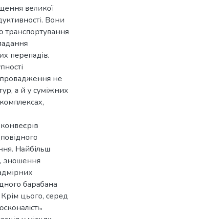
іщення великої
одуктивності. Вони
цю транспортування
ладання
них перепадів.
пності
впровадження не
ур, а й у суміжних
комплексах,
 конвеєрів
дповідного
ння. Найбільш
, зношення
надмірних
ідного барабана
Крім цього, серед
осконалість