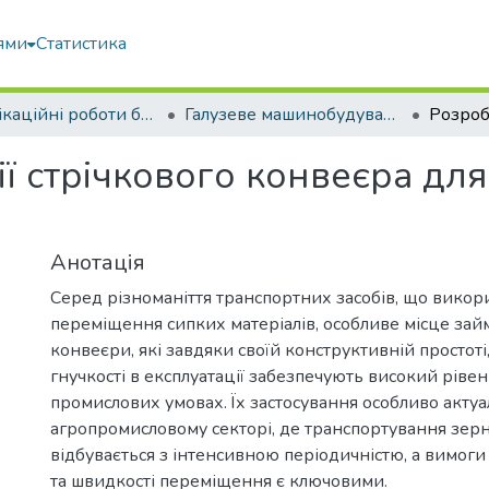
ями
Статистика
Кваліфікаційні роботи бакалаврів
Галузеве машинобудування
ії стрічкового конвеєра дл
в
Анотація
Серед різноманіття транспортних засобів, що викор
переміщення сипких матеріалів, особливе місце зай
конвеєри, які завдяки своїй конструктивній простоті,
гнучкості в експлуатації забезпечують високий ріве
промислових умовах. Їх застосування особливо актуа
агропромисловому секторі, де транспортування зерн
відбувається з інтенсивною періодичністю, а вимоги
та швидкості переміщення є ключовими.