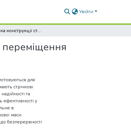
Увійти
Розробка конструкції стрічкового конвеєра для переміщення зернових матеріалів
я переміщення
истовуються для
мають стрічкові
 надійності та
нь ефективності у
льне в
ової маси
 до безперервності