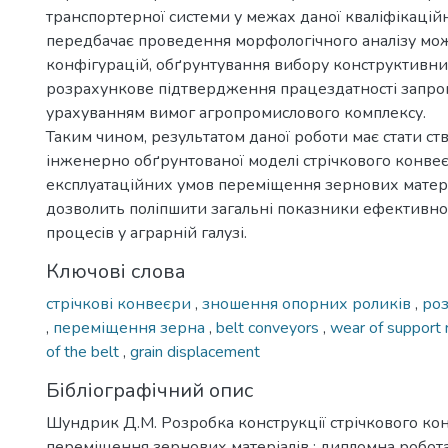
транспортерної системи у межах даної кваліфікацій
передбачає проведення морфологічного аналізу мо
конфігурацій, обґрунтування вибору конструктивни
розрахункове підтвердження працездатності запроп
урахуванням вимог агропромислового комплексу.
Таким чином, результатом даної роботи має стати с
інженерно обґрунтованої моделі стрічкового конвеє
експлуатаційних умов переміщення зернових матері
дозволить поліпшити загальні показники ефективно
процесів у аграрній галузі.
Ключові слова
стрічкові конвеєри
,
зношення опорних роликів
,
роз
,
переміщення зерна
,
belt conveyors
,
wear of support 
of the belt
,
grain displacement
Бібліографічний опис
Шундрик Д.М. Розробка конструкції стрічкового ко
переміщення зернових матеріалів : дипломна робота .