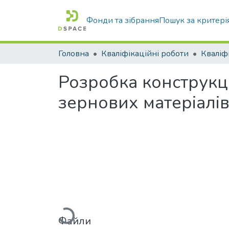
Фонди та зібрання
Пошук за критері
Головна
Кваліфікаційні роботи
Розробка конструкц
зернових матеріалі
Вантажиться...
Файли