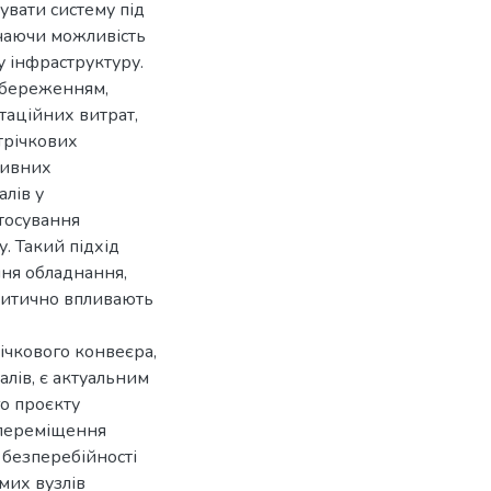
увати систему під
чаючи можливість
у інфраструктуру.
озбереженням,
таційних витрат,
трічкових
тивних
лів у
стосування
. Такий підхід
ня обладнання,
критично впливають
ічкового конвеєра,
лів, є актуальним
го проєкту
 переміщення
 безперебійності
мих вузлів