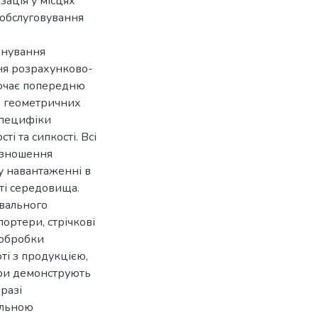
зація у місцях
 обслуговування
онування
ня розрахунково-
лючає попередню
ю геометричних
специфіки
і та сипкості. Всі
 зношення
у навантаженні в
ті середовища.
вального
ортери, стрічкові
 обробки
ті з продукцією,
єри демонструють
разі
альною