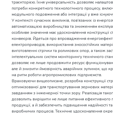
траєкторією. Їхня універсальність дозволяє налаштов
потреби конкретного технологічного процесу, вклю
модульного подовження або інтеграції у вже існуюч
У контексті сучасних викликів, пов’язаних із енерг
автоматизацією виробництва та зниженням експлуа
особливе значення має удосконалення конструкції с
конвеєрів. Йдеться про впровадження енергоефек
електроприводів, використання зносостійких матеріа
виготовленні стрічки та роликових опор, а також за
інтелектуальних систем моніторингу технічного стану
дозволяє не лише продовжити ресурс функціонуван
але й знизити ймовірність аварійних зупинок, що 
на ритм роботи агропромислових підприємств.
Враховуючи вищеописане, розробка конструкції стр
оптимізованої для транспортування зернових матеріа
завданням з інженерної точки зору. Реалізація тако
дозволить вирішити не лише питання ефективного
продукції, а й забезпечить підвищення надійності та
виробничих процесів. Технічне удосконалення окре