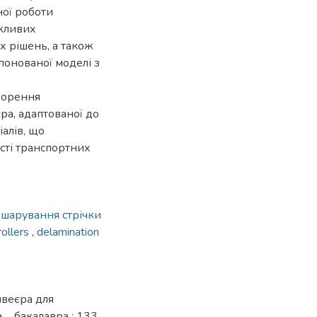
ної роботи
жливих
х рішень, а також
онованої моделі з
творення
ра, адаптованої до
алів, що
сті транспортних
шарування стрічки
rollers
,
delamination
нвеєра для
.. бакалавра : 133