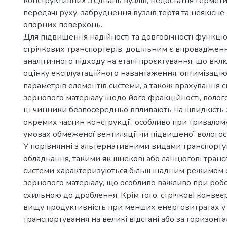
конструктивних з’єднань вузлів, недостатня гермети
передачі руху, забруднення вузлів тертя та неякісне
опорних поверхонь.
Для підвищення надійності та довговічності функці
стрічкових транспортерів, доцільним є впроваджен
аналітичного підходу на етапі проєктування, що вк
оцінку експлуатаційного навантаження, оптимізаці
параметрів елементів системи, а також врахування 
зернового матеріалу щодо його фракційності, вологост
ці чинники безпосередньо впливають на швидкість
окремих частин конструкції, особливо при тривалом
умовах обмеженої вентиляції чи підвищеної вологос
У порівнянні з альтернативними видами транспорту
обладнання, такими як шнекові або ланцюгові трансп
системи характеризуються більш щадним режимом
зернового матеріалу, що особливо важливо при робо
схильною до дроблення. Крім того, стрічкові конве
вищу продуктивність при менших енерговитратах у 
транспортування на великі відстані або за горизонт