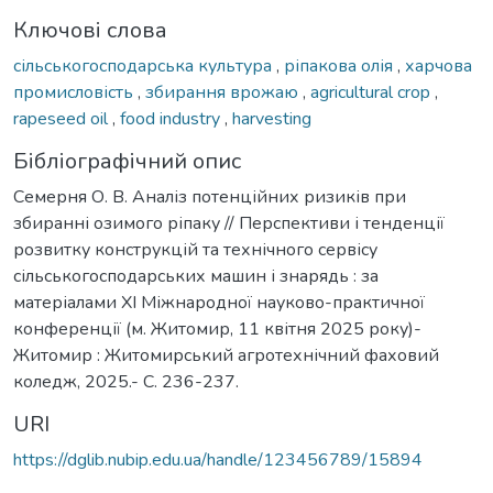
Ключові слова
сільськогосподарська культура
,
ріпакова олія
,
харчова
промисловість
,
збирання врожаю
,
agricultural crop
,
rapeseed oil
,
food industry
,
harvesting
Бібліографічний опис
Семерня О. В. Аналіз потенційних ризиків при
збиранні озимого ріпаку // Перспективи і тенденції
розвитку конструкцій та технічного сервісу
сільськогосподарських машин і знарядь : за
матеріалами XI Міжнародної науково-практичної
конференції (м. Житомир, 11 квітня 2025 року)-
Житомир : Житомирський агротехнічний фаховий
коледж, 2025.- С. 236-237.
URI
https://dglib.nubip.edu.ua/handle/123456789/15894