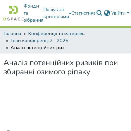
Фонди
Пошук за
та
Статистика
Увійти
критеріями
зібрання
Головна
Конференції та матеріали конференцій
Тези конференцій - 2025
Аналіз потенційних ризиків при збиранні озимого ріпаку
Аналіз потенційних ризиків при
збиранні озимого ріпаку
антажиться...