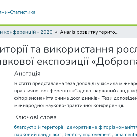
ями
Статистика
и конференцій - 2020
Аналіз розвитку території та використання рослин родини Раеопіа L. в композиції виставкової експозиції «Добропарк»
иторії та використання ро
тавкової експозиції «Доброп
Анотація
В статті представлена теза доповіді учасника міжна
практичної конференції «Садово-парковий ландшаф
фіторізноманіття очима дослідників». Тези доповіде
міжнародної науково-практичної конференції.
Ключові слова
благоустрій території
,
декоративне фіторізноманітт
парковий ландшафт
,
territory improvement
,
ornamental