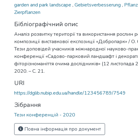
garden and park landscape
,
Gebietsverbesserung
,
Pflanz
Zierpflanzen
Бібліографічний опис
Аналіз розвитку території та використання рослин р
композиції виставкової експозиції «Добропарк» / О.
Тези доповідей учасників міжнародної науково-пра
конференції «Садово-парковий ландшафт і декора
фіторізноманіття очима дослідників» (12 листопада 20
2020. – С. 21.
URI
https://dglib.nubip.edu.ua/handle/123456789/7549
Зібрання
Тези конференцій - 2020
Повна інформація про документ