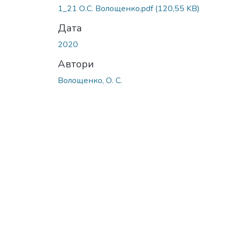
1_21 О.С. Волощенко.pdf
(120,55 KB)
Дата
2020
Автори
Волощенко, О. С.