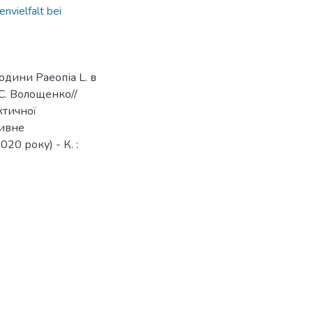
envielfalt bei
одини Раеопіа L. в
 С. Волощенко//
ктичної
тивне
20 року) - К. :