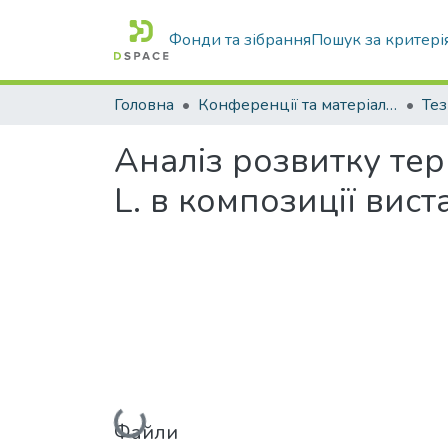
Фонди та зібрання
Пошук за критері
Головна
Конференції та матеріали конференцій
Тез
Аналіз розвитку тер
L. в композиції вис
Вантажиться...
Файли