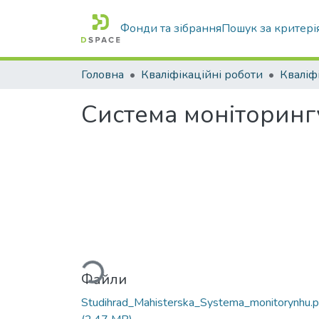
Фонди та зібрання
Пошук за критері
Головна
Кваліфікаційні роботи
Система моніторинг
Вантажиться...
Файли
Studihrad_Mahisterska_Systema_monitorynhu.p