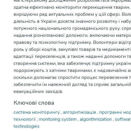
магістерському дослідженні розробляється інформац
здатна ефективно моніторити переміщення тварин,
вирішуючи ряд актуальних проблем у цій сфері. Во
діяльність в Україні досягла значного розвитку і на
потужного національного громадянського руху, спр
надання різнопланової допомоги, включаючи матері
правову та психологічну підтримку. Волонтери віді
роль у зборі коштів, закупівлі товарів та медикаментів
адаптації переселенців, а також наданні допомоги т
створення системи, яка забезпечує підтримку україн
подорожують з хатніми тваринами, є надзвичайно а
оскільки допомагає спростити процес перевезення 
забезпечити їм належний догляд та сприяє загальні
евакуаційних заходів.
Ключові слова
система моніторингу
,
алгоритмізація
,
програмні мо
технології
,
monitoring system
,
algorithmization
,
softwa
technologies