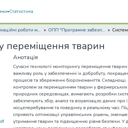
ями
Статистика
Кваліфікаційні роботи магістрів
ОПП "Програмне забезпечення інформаційних систем"
у переміщення тварин
Анотація
Сучасні технології моніторингу переміщення тварин
важливу роль у забезпеченні їх добробуту, покраще
процесів та збереженні біорізноманіття. Складнощі, 
контролем за переміщенням тварин у фермерських 
природних середовищах, вимагають розробки сист
забезпечують збір, аналіз та візуалізацію даних про ї
місцеперебування та поведінку в реальному часі. По
сприяють оптимізації управлінських рішень, зменш
df
утримання тварин та підвищенню рівня безпеки. У 