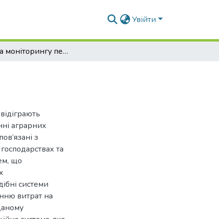
Увійти
Система моніторингу переміщення тварин
 відіграють
нні аграрних
пов’язані з
господарствах та
ем, що
х
дібні системи
енню витрат на
даному