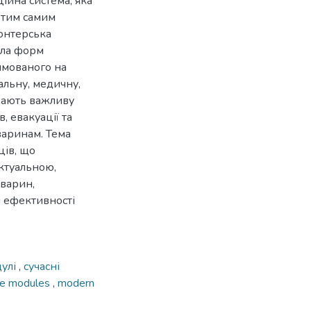
ійна система, яка
 тим самим
лонтерська
була форм
ямованого на
альну, медичну,
грають важливу
, евакуації та
варинам. Тема
ців, що
ктуальною,
тварин,
й ефективності
дулі
,
сучасні
re modules
,
modern