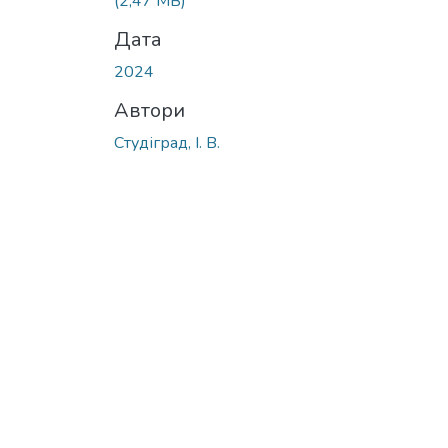
(2,47 MB)
Дата
2024
Автори
Студіград, І. В.