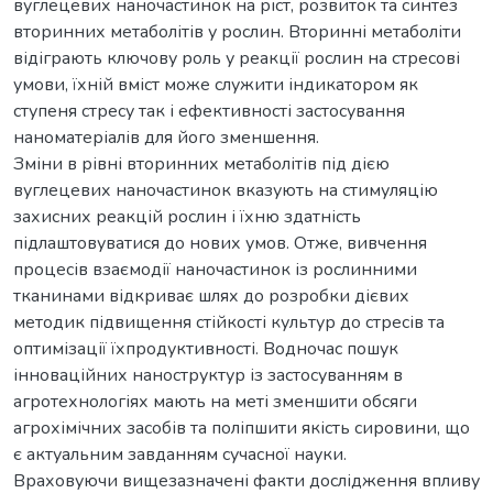
вуглецевих наночастинок на ріст, розвиток та синтез
вторинних метаболітів у рослин. Вторинні метаболіти
відіграють ключову роль у реакції рослин на стресові
умови, їхній вміст може служити індикатором як
ступеня стресу так і ефективності застосування
наноматеріалів для його зменшення.
Зміни в рівні вторинних метаболітів під дією
вуглецевих наночастинок вказують на стимуляцію
захисних реакцій рослин і їхню здатність
підлаштовуватися до нових умов. Отже, вивчення
процесів взаємодії наночастинок із рослинними
тканинами відкриває шлях до розробки дієвих
методик підвищення стійкості культур до стресів та
оптимізації їхпродуктивності. Водночас пошук
інноваційних наноструктур із застосуванням в
агротехнологіях мають на меті зменшити обсяги
агрохімічних засобів та поліпшити якість сировини, що
є актуальним завданням сучасної науки.
Враховуючи вищезазначені факти дослідження впливу