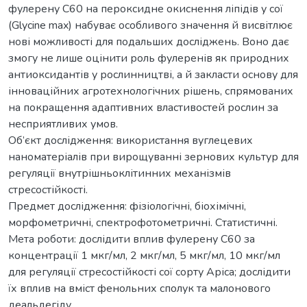
фулерену С60 на пероксидне окиснення ліпідів у сої
(Glycine max) набуває особливого значення й висвітлює
нові можливості для подальших досліджень. Воно дає
змогу не лише оцінити роль фулеренів як природних
антиоксидантів у рослинництві, а й закласти основу для
інноваційних агротехнологічних рішень, спрямованих
на покращення адаптивних властивостей рослин за
несприятливих умов.
Об’єкт дослідження: використання вуглецевих
наноматеріалів при вирощуванні зернових культур для
регуляції внутрішньоклітинних механізмів
стресостійкості.
Предмет дослідження: фізіологічні, біохімічні,
морфометричні, спектрофотометричні. Статистичні.
Мета роботи: дослідити вплив фулерену С60 за
концентрації 1 мкг/мл, 2 мкг/мл, 5 мкг/мл, 10 мкг/мл
для регуляції стресостійкості сої сорту Аріса; дослідити
їх вплив на вміст фенольних сполук та малонового
деальдегіду.