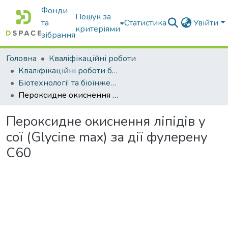
Фонди
Пошук за
та
Статистика
Увійти
критеріями
зібрання
Головна
Кваліфікаційні роботи
Кваліфікаційні роботи бакалаврів
Біотехнології та біоінженерія
Пероксидне окиснення ліпідів у сої (Glycine max) за дії фулерену C60
Пероксидне окиснення ліпідів у
сої (Glycine max) за дії фулерену
C60