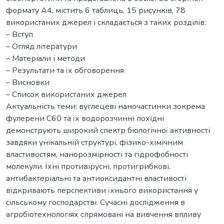
формату А4, містить 6 таблиць, 15 рисунків, 78
використаних джерел і складається з таких розділів:
– Вступ
– Огляд літератури
– Матеріали і методи
– Результати та їх обговорення
– Висновки
– Список використаних джерел
Актуальність теми: вуглецеві наночастинки зокрема
фулерени С60 та їх водорозчинні похідні
демонструють широкий спектр біологічної активності
завдяки унікальній структурі, фізико-хімічним
властивостям, нанорозмірності та гідрофобності
молекули. Їхні противірусні, протигрибкові,
антибактеріальні та антиоксидантні властивості
відкривають перспективи їхнього використання у
сільському господарстві. Сучасні дослідження в
агробіотехнологіях спрямовані на вивчення впливу