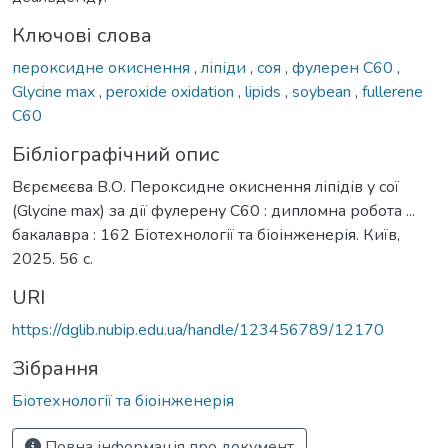
Ключові слова
пероксидне окиснення
,
ліпіди
,
соя
,
фулерен C60
,
Glycine max
,
peroxide oxidation
,
lipids
,
soybean
,
fullerene
C60
Бібліографічний опис
Вєрємєєва В.О. Пероксидне окиснення ліпідів у сої
(Glycine max) за дії фулерену C60 : дипломна робота ...
бакалавра : 162 Біотехнології та біоінженерія. Київ,
2025. 56 с.
URI
https://dglib.nubip.edu.ua/handle/123456789/12170
Зібрання
Біотехнології та біоінженерія
Повна інформація про документ