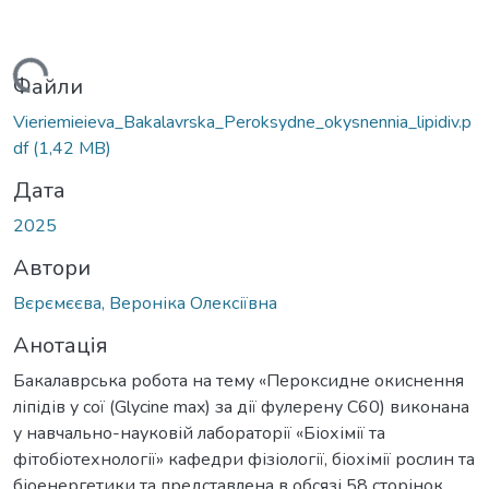
ться...
Файли
Vieriemieieva_Bakalavrska_Peroksydne_okysnennia_lipidiv.p
df
(1,42 MB)
Дата
2025
Автори
Вєрємєєва, Вероніка Олексіївна
Анотація
Бакалаврська робота на тему «Пероксидне окиснення
ліпідів у сої (Glycine max) за дії фулерену C60) виконана
у навчально-науковій лабораторії «Біохімії та
фітобіотехнології» кафедри фізіології, біохімії рослин та
біоенергетики та представлена в обсязі 58 сторінок