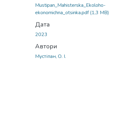
Mustipan_Mahisterska_Ekoloho-
ekonomichna_otsinka.pdf
(1,3 MB)
Дата
2023
Автори
Мустіпан, О. І.