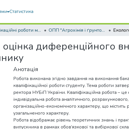
ями
Статистика
Кваліфікаційні роботи магістрів
ОПП "Агрохімія і ґрунтознавство"
 оцінка диференційного вн
шнику
Анотація
Робота виконана згідно завдання на виконання бак
кваліфікаційної роботи студенту. Тема роботи затв
ректора НУБіП України. Кваліфікаційна робота – це 
індивідуальна робота аналітичного, розрахункового,
організаційно-економічного характеру, що містить 
узагальненого характеру.
Робота відображає рівень теоретичних знань і пра
випускника в рамках обов’язкової та вибіркової скл