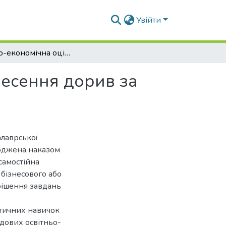
Увійти
Еколого-економічна оцінка диференційного внесення дорив за вирощування соняшнику
есення дорив за
алаврської
ерджена наказом
самостійна
 бізнесового або
рішення завдань
ктичних навичок
адових освітньо-