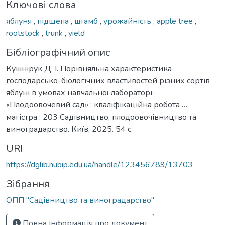
Ключові слова
яблуня
,
підщепа
,
штамб
,
урожайність
,
apple tree
,
rootstock
,
trunk
,
yield
Бібліографічний опис
Кушнірук Д. І. Порівняльна характеристика
господарсько-біологічних властивостей різних сортів
яблуні в умовах навчальної лабораторії
«Плодоовочевий сад» : кваліфікаційна робота …
магістра : 203 Садівництво, плодоовочівництво та
виноградарство. Київ, 2025. 54 с.
URI
https://dglib.nubip.edu.ua/handle/123456789/13703
Зібрання
ОПП "Садівництво та виноградарство"
Повна інформація про документ