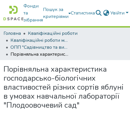
Фонди
Пошук за
та
Статистика
Увійти
критеріями
зібрання
Головна
Кваліфікаційні роботи
Кваліфікаційні роботи магістрів
ОПП "Садівництво та виноградарство"
Порівняльна характеристика господарсько-біологічних властивостей різних сортів яблуні в умовах навчальної лабораторії "Плодоовочевий сад"
Порівняльна характеристика
господарсько-біологічних
властивостей різних сортів яблуні
в умовах навчальної лабораторії
"Плодоовочевий сад"