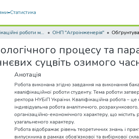
ями
Статистика
Кваліфікаційні роботи магістрів
ОНП "Агроінженерія"
ологічного процесу та пар
ннєвих суцвіть озимого час
Анотація
Робота виконана згідно завдання на виконання бак
кваліфікаційної роботи студенту. Тема роботи затв
ректора НУБіП України. Кваліфікаційна робота – це 
індивідуальна робота аналітичного, розрахункового,
організаційно-економічного характеру, що містить 
узагальненого характеру.
Робота відображає рівень теоретичних знань і пра
випускника в рамках обов’язкової та вибіркової скл