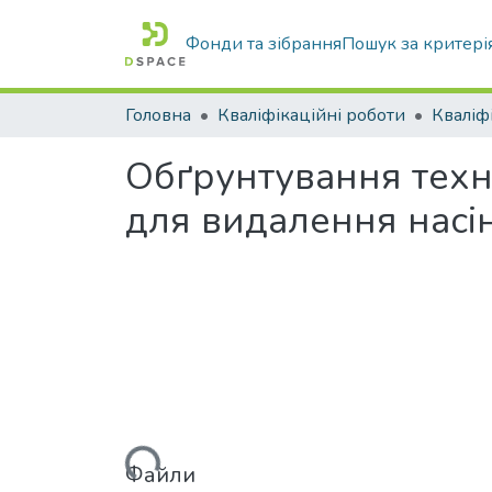
Фонди та зібрання
Пошук за критері
Головна
Кваліфікаційні роботи
Обґрунтування техн
для видалення насі
Вантажиться...
Файли