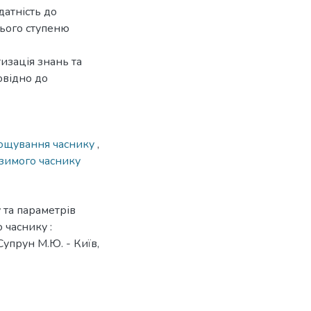
датність до
нього ступеню
изація знань та
овідно до
рощування часнику
,
озимого часнику
 та параметрів
 часнику :
Супрун М.Ю. - Київ,