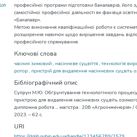
loh
професійної програми підготовки бакалаврів, його з
самостійної професійної діяльності як фахівця освіт
«Бакалавр».
Метою виконання кваліфікаційної роботи є системат
розширення навичок щодо вирішення завдань відп
професійного спрямування.
Ключові слова
часник зимовий
,
насіннєве суцвіття
,
технологія ви
ротор
,
пристрій для видалення насіннєвих суцвіть 
Бібліографічний опис
Супрун М.Ю. Обґрунтування технологічного процесу
пристрою для видалення насіннєвих суцвіть озимого
дипломна робота ... магістра : 208 «Агроінженерія» / 
2023. – 62 с.
URI
https://dglib.nubip.edu.ua/handle/123456789/2579