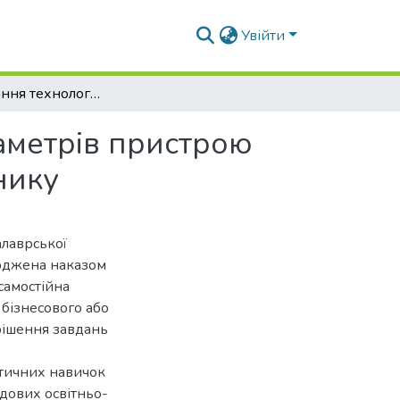
Увійти
Обґрунтування технологічного процесу та параметрів пристрою для видалення насіннєвих суцвіть озимого часнику
аметрів пристрою
нику
алаврської
ерджена наказом
самостійна
 бізнесового або
рішення завдань
ктичних навичок
адових освітньо-