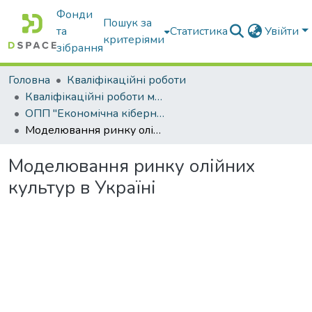
Фонди
Пошук за
та
Статистика
Увійти
критеріями
зібрання
Головна
Кваліфікаційні роботи
Кваліфікаційні роботи магістрів
ОПП "Економічна кібернетика"
Моделювання ринку олійних культур в Україні
Моделювання ринку олійних
культур в Україні