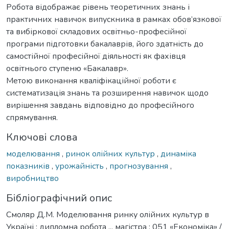
Робота відображає рівень теоретичних знань і
практичних навичок випускника в рамках обов’язкової
та вибіркової складових освітньо-професійної
програми підготовки бакалаврів, його здатність до
самостійної професійної діяльності як фахівця
освітнього ступеню «Бакалавр».
Метою виконання кваліфікаційної роботи є
систематизація знань та розширення навичок щодо
вирішення завдань відповідно до професійного
спрямування.
Ключові слова
моделювання
,
ринок олійних культур
,
динаміка
показників
,
урожайність
,
прогнозування
,
виробництво
Бібліографічний опис
Смоляр Д.М. Моделювання ринку олійних культур в
Україні : дипломна робота ... магістра : 051 «Економіка» /