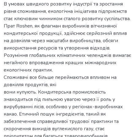
В умовах швидкого розвитку індустрії та зростання
рівня споживання, екологічна ініціатива підприємств
стає ключовим чинником сталого розвитку суспільства.
Прат Roshen, як флагман виробників вітчизняної
кондитерської продукції, здійснює серйозний вплив
на довкілля через масштаби виробництва, обсяги
використання ресурсів та утворення відходів.
Розуміння глобальних кліматичних челенджів вимагає
негайного впровадження кращих міжнародних
екологічних практик.
Споживачі все більше переймаються впливом на
довкілля продуктів, які
вони купують. Кондитерська промисловість
знаходиться під пильною увагою через її роль у
вирубуванні лісів, особливо у регіонах-виробниках
какао. Етичний пошук інгредієнтів, такий як
забезпечення справедливої трудової практики та
скорочення викидів вуглекислого газу, стає
пріоритетом для багатьох товаровиробників.