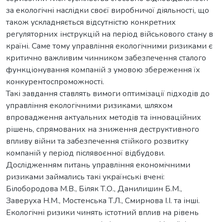
за екологічні наслідки своєї виробничої діяльності, що
також ускладняється відсутністю конкретних
регуляторних інструкцій на період військового стану в
країні. Саме тому управління екологічними ризиками є
критично важливим чинником забезпечення сталого
функціонування компаній з умовою збереження їх
конкурентоспроможності.
Такі завдання ставлять вимоги оптимізації підходів до
управління екологічними ризиками, шляхом
впровадження актуальних методів та інноваційних
рішень, спрямованих на зниження деструктивного
впливу війни та забезпечення стійкого розвитку
компаній у період післявоєнної відбудови.
Дослідженням питань управління економічними
ризиками займались такі українські вчені:
Білобородова М.В., Біляк Т.О., Данилишин Б.М.,
Заверуха Н.М., Мостенська Т.Л., Смирнова І.І. та інші.
Екологічні ризики чинять істотний вплив на рівень