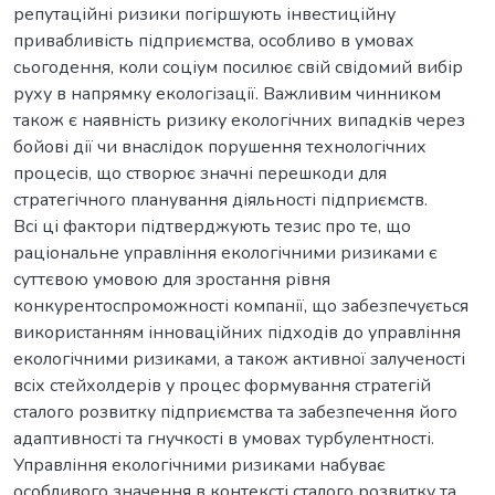
репутаційні ризики погіршують інвестиційну
привабливість підприємства, особливо в умовах
сьогодення, коли соціум посилює свій свідомий вибір
руху в напрямку екологізації. Важливим чинником
також є наявність ризику екологічних випадків через
бойові дії чи внаслідок порушення технологічних
процесів, що створює значні перешкоди для
стратегічного планування діяльності підприємств.
Всі ці фактори підтверджують тезис про те, що
раціональне управління екологічними ризиками є
суттєвою умовою для зростання рівня
конкурентоспроможності компанії, що забезпечується
використанням інноваційних підходів до управління
екологічними ризиками, а також активної залученості
всіх стейхолдерів у процес формування стратегій
сталого розвитку підприємства та забезпечення його
адаптивності та гнучкості в умовах турбулентності.
Управління екологічними ризиками набуває
особливого значення в контексті сталого розвитку та