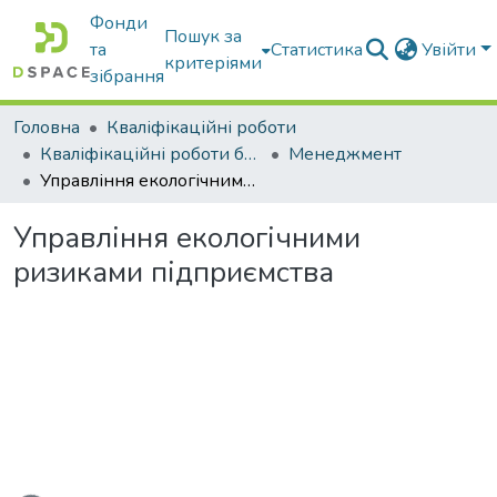
Фонди
Пошук за
та
Статистика
Увійти
критеріями
зібрання
Головна
Кваліфікаційні роботи
Кваліфікаційні роботи бакалаврів
Менеджмент
Управління екологічними ризиками підприємства
Управління екологічними
ризиками підприємства
ься...