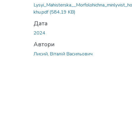
Вантажиться...
Lysyi_Mahisterska__Morfolohichna_minlyvist_h
khu.pdf
(584,19 KB)
Дата
2024
Автори
Лисий, Віталій Васильович