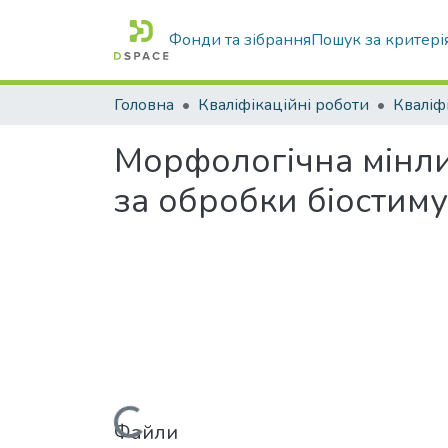
Фонди та зібрання
Пошук за критері
Головна
Кваліфікаційні роботи
Морфологічна мінлив
за обробки біостим
Файли