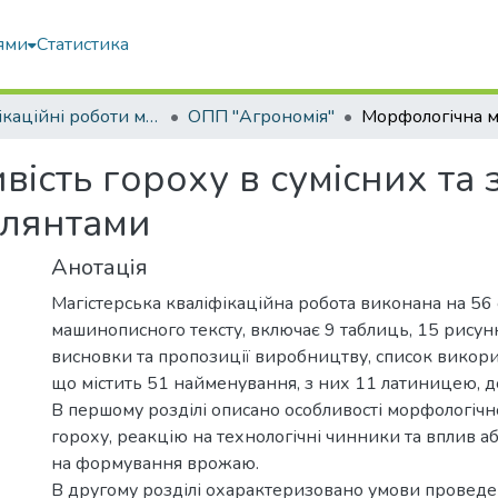
ями
Статистика
Кваліфікаційні роботи магістрів
ОПП "Агрономія"
ість гороху в сумісних та 
улянтами
Анотація
Магістерська кваліфікаційна робота виконана на 56 
машинописного тексту, включає 9 таблиць, 15 рисунків
висновки та пропозиції виробництву, список викорис
що містить 51 найменування, з них 11 латиницею, д
В першому розділі описано особливості морфологічн
гороху, реакцію на технологічні чинники та вплив а
на формування врожаю.
В другому розділі охарактеризовано умови проведе