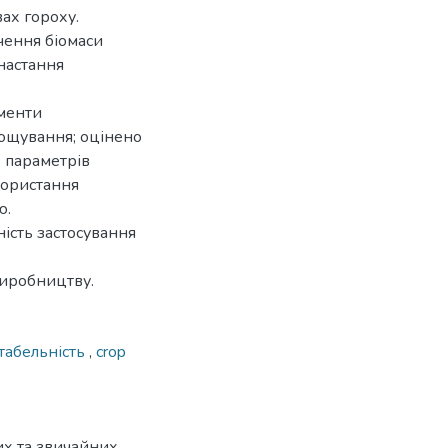
вах гороху.
чення біомаси
 настання
ементи
рощування; оцінено
 параметрів
користання
ю.
ість застосування
виробництву.
табельність
,
crop
их та звичайних