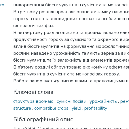
oro
використання біостимулянтів в сумісних та монопосі
В третьому розділі проаналізовано динаміку накопи
гороху в одно та двовидових посівах та особливості
фенологічних фаз.
В четвертому розділі описано та проаналізовано ел
продуктивності гороху за сумісного та окремого ви
вплив біостимулянтів на формування морфологічних
рослин; наведено урожайність та якість зерна за ви
біостимулянтів, та їх залежність від елементів врожа
В п’ятому розділі обґрунтовано економічну ефективн
біостимулянтів в сумісних та монопосівах гороху.
Робота завершується висновками та пропозиціями 
Ключові слова
структура врожаю
,
сумісні посіви
,
урожайність
,
рен
structure
,
compatible crops
,
yield
,
profitability
Бібліографічний опис
Лисий В.В. Морфологічна мінливість гороху в сумісн