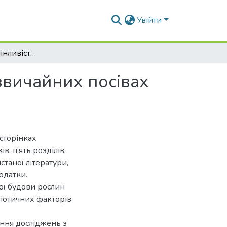
Увійти
Морфологічна мінливість гороху в сумісних та звичайних посівах за обробки біостимулянтами
звичайних посівах
сторінках
, п’ять розділів,
таної літератури,
одатки.
ої будови рослин
біотичних факторів
ння досліджень з