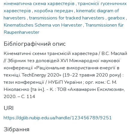
кінематична схема харвестерів
,
трансмісії гусеничних
харвестерів
,
коробка передач
,
kinematic diagram of
harvesters
,
transmissions for tracked harvesters
,
gearbox
,
Kinematisches Schema von Harvester
,
Transmissionen für
Raupenharvester
Бібліографічний опис
Кінематичні схеми трансмісій харвестера / В.С. Маслай
// Збірник тез доповідей XVІ Міжнародної наукової
конференції «Раціональне використання енергії в
техніці. TechEnergy 2020» (19-22 травня 2020 року) :
тези конференції / НУБіП України ; орг. ком.: С. М.
Ніколаєнко [та ін.]. - К. : ТОВ «Аквамарин Ексклюзив»,
2020. – С. 114
URI
https://dglib.nubip.edu.ua/handle/123456789/9251
Зібрання