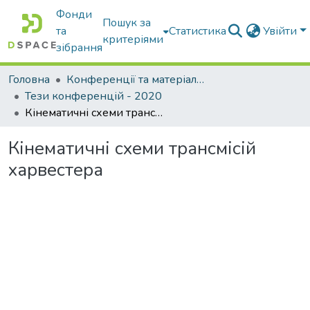
Фонди
Пошук за
та
Статистика
Увійти
критеріями
зібрання
Головна
Конференції та матеріали конференцій
Тези конференцій - 2020
Кінематичні схеми трансмісій харвестера
Кінематичні схеми трансмісій
харвестера
Вантажиться...