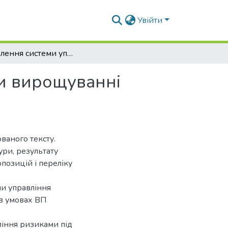
Увійти
Розроблення системи управління ризиками при вирощуванні осетрових видів риб
и вирощуванні
ваного тексту.
тури, результату
позицій і переліку
и управління
 в умовах ВП
ління ризиками під