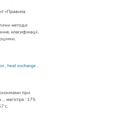
кт «Правила
тичні методи:
яння, класифікації,
оцінки,
eon
,
heat exchange
,
 ризиками при
… магістра : 175
7 с.