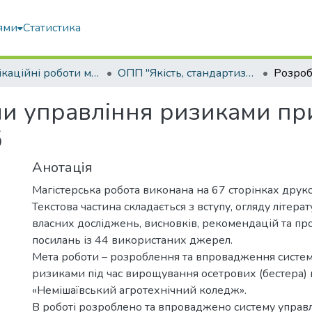
ями
Статистика
Кваліфікаційні роботи магістрів
ОПП "Якість, стандартизація та сертифікація"
и управління ризиками пр
б
Анотація
Магістерська робота виконана на 67 сторінках друко
Текстова частина складається з вступу, огляду літера
власних досліджень, висновків, рекомендацій та про
посилань із 44 використаних джерел.
Мета роботи – розроблення та впровадження систем
ризиками під час вирощування осетрових (бестера)
«Немішаївський агротехнічний коледж».
В роботі розроблено та впроваджено систему управ