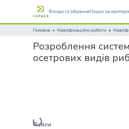
Фонди та зібрання
Пошук за критері
Головна
Кваліфікаційні роботи
Розроблення систем
осетрових видів ри
Вантажиться...
Файли