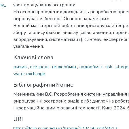
my_
час вирощування осетрових.
На основі проведених досліджень розроблено прое
вирощування бестера. Основні параметри.»
В даній магістерській роботі використовували теоре
збору та опису фактів, аналізу (співставлення, порівн
впорядкування, систематизації), синтезу, експертної 
узагальнення.
Ключові слова
ризик
,
осетрові
,
теплообмін
,
водообмін
,
risk
,
sturg
water exchange
Бібліографічний опис
Менчинський В.С. Розроблення системи управління
вирощуванні осетрових видів риб : дипломна робота 
Інформаційно-вимірювальні технології. Київ, 2024. 6
URI
https://dglib.nubip.edu.ua/handle/123456789/4513