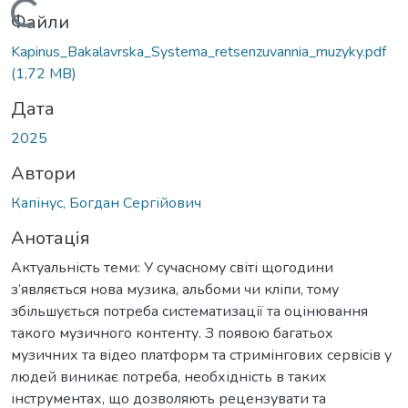
житься...
Файли
Kapinus_Bakalavrska_Systema_retsenzuvannia_muzyky.pdf
(1,72 MB)
Дата
2025
Автори
Капінус, Богдан Сергійович
Анотація
Актуальність теми: У сучасному світі щогодини
з’являється нова музика, альбоми чи кліпи, тому
збільшується потреба систематизації та оцінювання
такого музичного контенту. З появою багатьох
музичних та відео платформ та стримінгових сервісів у
людей виникає потреба, необхідність в таких
інструментах, що дозволяють рецензувати та