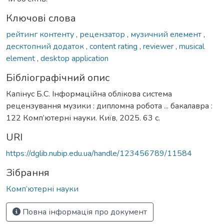
Ключові слова
рейтинг контенту
,
рецензатор
,
музичний елемент
,
десктопний додаток
,
content rating
,
reviewer
,
musical
element
,
desktop application
Бібліографічний опис
Капінус Б.С. Інформаційна облікова система
рецензування музики : дипломна робота ... бакалавра :
122 Комп’ютерні науки. Київ, 2025. 63 с.
URI
https://dglib.nubip.edu.ua/handle/123456789/11584
Зібрання
Комп’ютерні науки
Повна інформація про документ