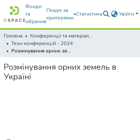
Фонди
Пошук за
та
Статистика
Увійти
критеріями
зібрання
Головна
Конференції та матеріали конференцій
Тези конференцій - 2024
Розмінування орних земель в Україні
Розмінування орних земель в
Україні
иться...