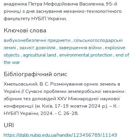
академіка Петра Мефодійовича Василенка, 95-й
річниці з дня заснування механіко-технологічного
факультету НУБІП України.
Ключові слова
вибухонебезпечні предмети
,
сільськогосподарські
землі
,
захист довкілля
,
завершення війни
,
explosive
objects
,
agricultural land
,
environmental protection
,
end of
the war
Бібліографічний опис
Хмельовський, В. С. Розмінування орних земель в
Україні // Сучасні проблеми землеробської механіки :
збірник тез доповідей XXV Міжнародної наукової
конференції (м. Київ, 17-19 жовтня 2024 р.). – К. :
НУБІП України, 2024. - С. 26-28.
URI
https://dglib.nubip.edu.ua/handle/123456789/11149