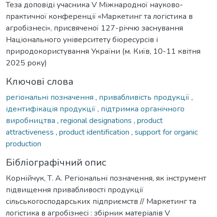
Теза доповіді учасника V Міжнародної науково-
практичної конференції «Маркетинг та логістика в
агробізнесі», присвяченої 127-річчю заснування
Національного університету біоресурсів і
природокористування України (м. Київ, 10-11 квітня
2025 року)
Ключові слова
регіональні позначення
,
привабливість продукції
,
ідентифікація продукції
,
підтримка органічного
виробництва
,
regional designations
,
product
attractiveness
,
product identification
,
support for organic
production
Бібліографічний опис
Корнійчук, Т. А. Регіональні позначення, як інструмент
підвищення привабливості продукції
сільськогосподарських підприємств // Маркетинг та
логістика в агробізнесі : збірник матеріалів V