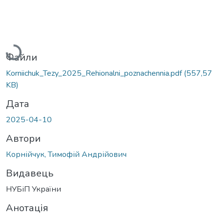
Вантажиться...
Файли
Korniichuk_Tezy_2025_Rehionalni_poznachennia.pdf
(557,57
KB)
Дата
2025-04-10
Автори
Корнійчук, Тимофій Андрійович
Видавець
НУБіП України
Анотація