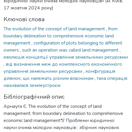
юридичної науки очима молодих науковців» (м. Київ,
17 жовтня 2024 року)
Ключові слова
The evolution of the concept of land management
,
from
boundary delineation to comprehensive economic land
management
,
configuration of plots belonging to different
owners
,
such an operation was called land management
,
еволюція концепції управління земельними ресурсами
,
від визначення меж до комплексного економічного
управління земельними ресурсами
,
конфігурація
ділянок, що належать різним власникам
,
така операція
називалася землеустроєм
Бібліографічний опис
Арнаута Є. The evolution of the concept of land
management: from boundary delineation to comprehensive
economic land management*// Проблеми юридичної
науки очима молодих науковців : збірник наукових