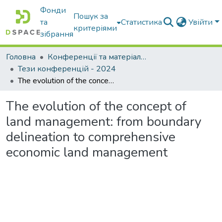
Фонди
Пошук за
та
Статистика
Увійти
критеріями
зібрання
Головна
Конференції та матеріали конференцій
Тези конференцій - 2024
The evolution of the concept of land management: from boundary delineation to comprehensive economic land management
The evolution of the concept of
land management: from boundary
delineation to comprehensive
economic land management