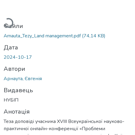
антажиться...
Файли
Arnauta_Tezy_Land management.pdf
(74,14 KB)
Дата
2024-10-17
Автори
Арнаута, Євгенія
Видавець
НУБІП
Анотація
Теза доповіді учасника XVIII Всеукраїнської науково-
практичної онлайн-конференції «Проблеми