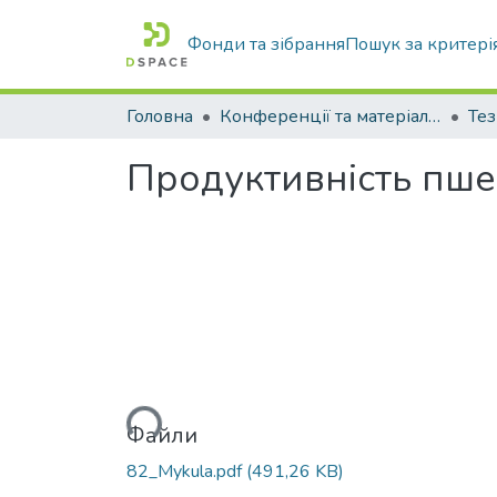
Фонди та зібрання
Пошук за критері
Головна
Конференції та матеріали конференцій
Тез
Продуктивність пше
Вантажиться...
Файли
82_Mykula.pdf
(491,26 KB)