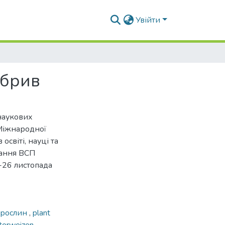
Увійти
обрив
наукових
 Міжнародної
освіті, науці та
вання ВСП
-26 листопада
 рослин
,
plant