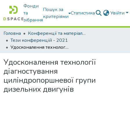
Фонди
Пошук за
та
Статистика
Увійти
критеріями
зібрання
Головна
Конференції та матеріали конференцій
Тези конференцій - 2021
Удосконалення технології діагностування циліндропоршневої групи дизельних двигунів
Удосконалення технології
діагностування
циліндропоршневої групи
дизельних двигунів